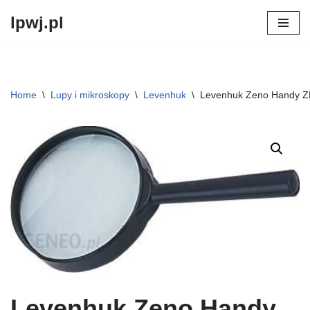
lpwj.pl
Przejdź
do
treści
Home
\
Lupy i mikroskopy
\
Levenhuk
\
Levenhuk Zeno Handy 
Levenhuk Zeno Handy