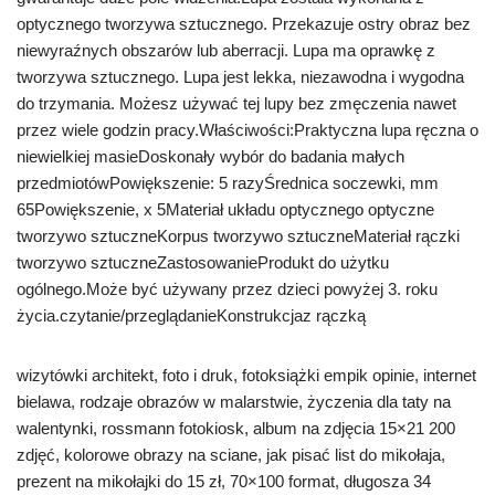
optycznego tworzywa sztucznego. Przekazuje ostry obraz bez
niewyraźnych obszarów lub aberracji. Lupa ma oprawkę z
tworzywa sztucznego. Lupa jest lekka, niezawodna i wygodna
do trzymania. Możesz używać tej lupy bez zmęczenia nawet
przez wiele godzin pracy.Właściwości:Praktyczna lupa ręczna o
niewielkiej masieDoskonały wybór do badania małych
przedmiotówPowiększenie: 5 razyŚrednica soczewki, mm
65Powiększenie, x 5Materiał układu optycznego optyczne
tworzywo sztuczneKorpus tworzywo sztuczneMateriał rączki
tworzywo sztuczneZastosowanieProdukt do użytku
ogólnego.Może być używany przez dzieci powyżej 3. roku
życia.czytanie/przeglądanieKonstrukcjaz rączką
wizytówki architekt, foto i druk, fotoksiążki empik opinie, internet
bielawa, rodzaje obrazów w malarstwie, życzenia dla taty na
walentynki, rossmann fotokiosk, album na zdjęcia 15×21 200
zdjęć, kolorowe obrazy na sciane, jak pisać list do mikołaja,
prezent na mikołajki do 15 zł, 70×100 format, długosza 34