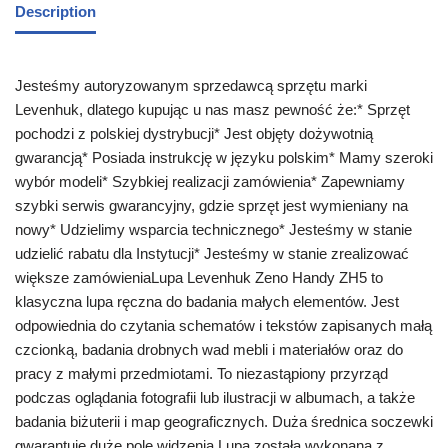
Description
Jesteśmy autoryzowanym sprzedawcą sprzętu marki
Levenhuk, dlatego kupując u nas masz pewność że:* Sprzęt
pochodzi z polskiej dystrybucji* Jest objęty dożywotnią
gwarancją* Posiada instrukcję w języku polskim* Mamy szeroki
wybór modeli* Szybkiej realizacji zamówienia* Zapewniamy
szybki serwis gwarancyjny, gdzie sprzęt jest wymieniany na
nowy* Udzielimy wsparcia technicznego* Jesteśmy w stanie
udzielić rabatu dla Instytucji* Jesteśmy w stanie zrealizować
większe zamówieniaLupa Levenhuk Zeno Handy ZH5 to
klasyczna lupa ręczna do badania małych elementów. Jest
odpowiednia do czytania schematów i tekstów zapisanych małą
czcionką, badania drobnych wad mebli i materiałów oraz do
pracy z małymi przedmiotami. To niezastąpiony przyrząd
podczas oglądania fotografii lub ilustracji w albumach, a także
badania biżuterii i map geograficznych. Duża średnica soczewki
gwarantuje duże pole widzenia.Lupa została wykonana z