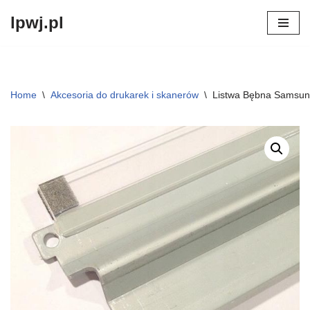
lpwj.pl
Przejdź
do
treści
Home
\
Akcesoria do drukarek i skanerów
\
Listwa Bębna Samsun