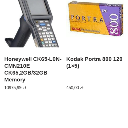
Honeywell CK65-L0N-
Kodak Portra 800 120
CMN210E
(1×5)
CK65,2GB/32GB
Memory
(CK65L0NCMN210E)
10975,99
zł
450,00
zł