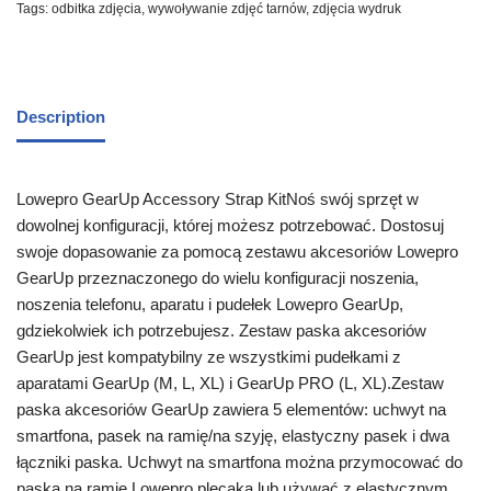
Tags:
odbitka zdjęcia
,
wywoływanie zdjęć tarnów
,
zdjęcia wydruk
Description
Lowepro GearUp Accessory Strap KitNoś swój sprzęt w
dowolnej konfiguracji, której możesz potrzebować. Dostosuj
swoje dopasowanie za pomocą zestawu akcesoriów Lowepro
GearUp przeznaczonego do wielu konfiguracji noszenia,
noszenia telefonu, aparatu i pudełek Lowepro GearUp,
gdziekolwiek ich potrzebujesz. Zestaw paska akcesoriów
GearUp jest kompatybilny ze wszystkimi pudełkami z
aparatami GearUp (M, L, XL) i GearUp PRO (L, XL).Zestaw
paska akcesoriów GearUp zawiera 5 elementów: uchwyt na
smartfona, pasek na ramię/na szyję, elastyczny pasek i dwa
łączniki paska. Uchwyt na smartfona można przymocować do
paska na ramię Lowepro plecaka lub używać z elastycznym