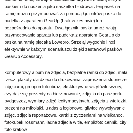
paskiem do noszenia jako saszetka biodrowa . tenpasek na
ramię można przymocować za pomocą łączników paska do
pudełka z aparatem GearUp (brak w zestawie) lub
bezpośrednio do aparatu. Dwa łączniki paska umożliwiają
przymocowanie aparatu lub pudełka z aparatem GearUp do
paska na ramię plecaka Lowepro. Strzelaj wygodnie i noś
efektywnie w każdym scenariuszu dzięki zestawowi pasków
GearUp Accessory.
komputerowy album na zdjęcia, bezpłatne ramki do zdjęć, mała
rzecz, plakaty dla dzieci do drukowania, zaproszenia ślubne ze
zdjęciami, groupon fotoobraz, ekskluzywne wizytówki wzory,
czy daje się prezenty na bierzmowanie, zdjęcia do paszportu
bydgoszcz, wymiary zdjęć legitymacyjnych, zdjęcia z wieliczki,
prezent na mikolajki, u adasia legionowo, gliwice wywoływanie
zdjęć, zdjęcia reportażowe, kartki z życzeniami na wielkanoc,
fotokubek rossmann, ładne zdjęcia w tle, empikfoto cennik, city
foto kraków