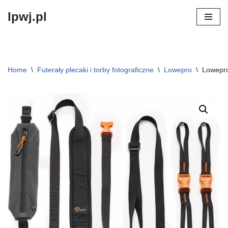
lpwj.pl
Przejdź
do
treści
Home
\
Futerały plecaki i torby fotograficzne
\
Lowepro
\
Lowepro