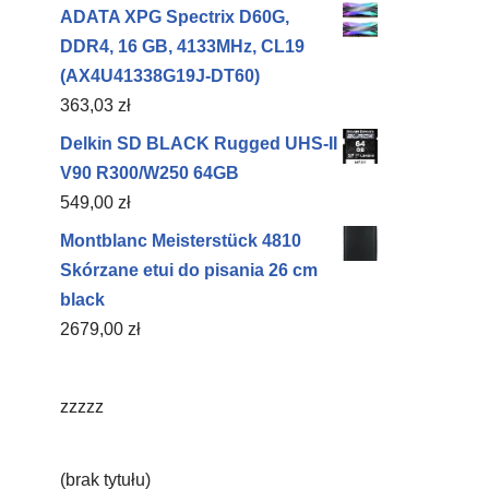
ADATA XPG Spectrix D60G,
DDR4, 16 GB, 4133MHz, CL19
(AX4U41338G19J-DT60)
363,03
zł
Delkin SD BLACK Rugged UHS-II
V90 R300/W250 64GB
549,00
zł
Montblanc Meisterstück 4810
Skórzane etui do pisania 26 cm
black
2679,00
zł
zzzzz
(brak tytułu)