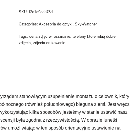
SKU:
f2a1c9cab78d
Categories:
Akcesoria do optyki
,
Sky-Watcher
Tags:
cena zdjęć w rossmanie
,
telefony które robią dobre
zdjęcia
,
zdjęcia drukowanie
yrządem stanowiącym uzupełnienie montażu o celownik, który
północnego (również południowego) bieguna ziemi. Jest wręcz
i wykorzystując kilka sposobów jesteśmy w stanie ustawić nasz
scensji była zgodna z rzeczywistością. W obrazie lunetki
w umożliwiając w ten sposób orientacyjne ustawienie na