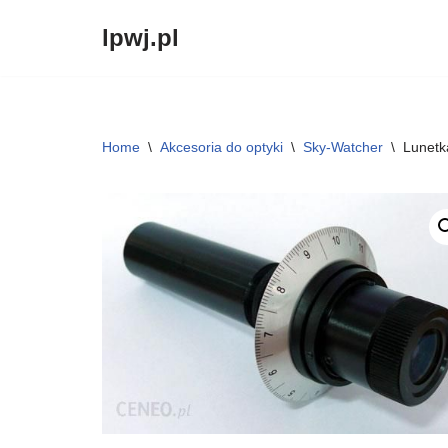
lpwj.pl
Przejdź
do
treści
Home
\
Akcesoria do optyki
\
Sky-Watcher
\
Lunetk