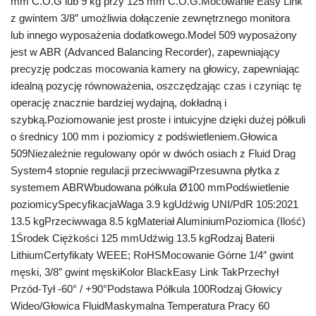
mm C.O.G lub 9 kg przy 125 mm C.O.G.Mocowanie Easy Link
z gwintem 3/8″ umożliwia dołączenie zewnętrznego monitora
lub innego wyposażenia dodatkowego.Model 509 wyposażony
jest w ABR (Advanced Balancing Recorder), zapewniający
precyzję podczas mocowania kamery na głowicy, zapewniając
idealną pozycję równoważenia, oszczędzając czas i czyniąc tę
operację znacznie bardziej wydajną, dokładną i
szybką.Poziomowanie jest proste i intuicyjne dzięki dużej półkuli
o średnicy 100 mm i poziomicy z podświetleniem.Głowica
509Niezależnie regulowany opór w dwóch osiach z Fluid Drag
System4 stopnie regulacji przeciwwagiPrzesuwna płytka z
systemem ABRWbudowana półkula Ø100 mmPodświetlenie
poziomicySpecyfikacjaWaga 3.9 kgUdźwig UNI/PdR 105:2021
13.5 kgPrzeciwwaga 8.5 kgMateriał AluminiumPoziomica (Ilość)
1Środek Ciężkości 125 mmUdźwig 13.5 kgRodzaj Baterii
LithiumCertyfikaty WEEE; RoHSMocowanie Górne 1/4″ gwint
męski, 3/8″ gwint męskiKolor BlackEasy Link TakPrzechył
Przód-Tył -60° / +90°Podstawa Półkula 100Rodzaj Głowicy
Wideo/Głowica FluidMaskymalna Temperatura Pracy 60