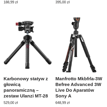
188,99
zł
395,00
zł
Karbonowy statyw z
Manfrotto Mkbfrla-3W
głowicą
Befree Advanced 3W
panoramiczną –
Live Do Aparatów
zestaw Ulanzi MT-28
Sony Α
+ U-120
529,00
zł
648,99
zł