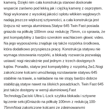
kamerą. Dzięki nim cała konstrukcja stanowi doskonałe
wsparcie zarówno pod lekką jak i ciężką kamerę z osprzętem.
Nogi wykonane z wysokiej jakości splotu włókien węglowych
nadają jeszcze większej sztywności, a cała konstrukcja jest
lżejsza niż wersja aluminiowa.Statyw 645 Twin Fast posiada
gniazdo na półkulę 100mm oraz redukcję 75mm, co sprawia, że
jest kompatybilny z bardzo szerokim wachlarzem głowic video.
Na jego wyposażeniu znajduje się także rozpórka środkowa,
która dodatkowo przyspiesza pracę. Konstrukcja statywu nie
wymaga stosowania rozpórki, a blokady rozwarcia pozwalają
ustawić nogi niezależnie pod jednym z trzech dostępnych
kątów. Ponadto, statyw jest kompatybilny z rozpórką 2w1.Nogi
zakończone kolcami umożliwiają rozstawianie statywu 645
stabilnie na trawie, a nakładane na nie stopy bardzo dobrze
stabilizują statyw nawet na śliskich posadzkach. Twin Fast 645
jest także dostępny w wersji aluminiowej.Fast
TechnologyZaciski Ultra L-Lock szybka blokada i sztywne
łączenie sekcjiGniazdo na półkulę 100mm z redukcją 100-
75mmNogi zakończone kolcami ze zdejmowanymi