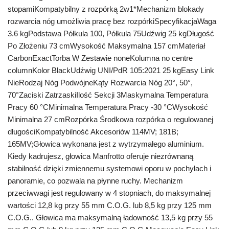
stopamiKompatybilny z rozpórką 2w1*Mechanizm blokady
rozwarcia nóg umożliwia pracę bez rozpórkiSpecyfikacjaWaga
3.6 kgPodstawa Półkula 100, Półkula 75Udźwig 25 kgDługość
Po Złożeniu 73 cmWysokość Maksymalna 157 cmMateriał
CarbonExactTorba W Zestawie noneKolumna no centre
columnKolor BlackUdźwig UNI/PdR 105:2021 25 kgEasy Link
NieRodzaj Nóg PodwójneKąty Rozwarcia Nóg 20°, 50°,
70°Zaciski ZatrzaskiIlość Sekcji 3Maskymalna Temperatura
Pracy 60 °CMinimalna Temperatura Pracy -30 °CWysokość
Minimalna 27 cmRozpórka Środkowa rozpórka o regulowanej
długościKompatybilność Akcesoriów 114MV; 181B;
165MV;Głowica wykonana jest z wytrzymałego aluminium.
Kiedy kadrujesz, głowica Manfrotto oferuje niezrównaną
stabilność dzięki zmiennemu systemowi oporu w pochyłach i
panoramie, co pozwala na płynne ruchy. Mechanizm
przeciwwagi jest regulowany w 4 stopniach, do maksymalnej
wartości 12,8 kg przy 55 mm C.O.G. lub 8,5 kg przy 125 mm
C.O.G.. Głowica ma maksymalną ładowność 13,5 kg przy 55