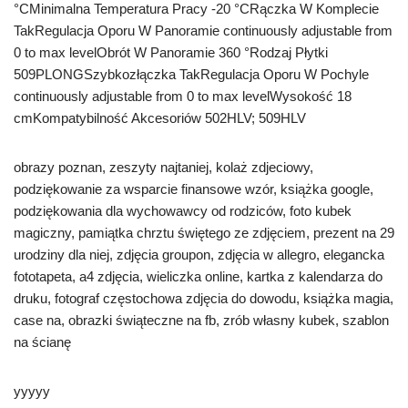
°CMinimalna Temperatura Pracy -20 °CRączka W Komplecie
TakRegulacja Oporu W Panoramie continuously adjustable from
0 to max levelObrót W Panoramie 360 °Rodzaj Płytki
509PLONGSzybkozłączka TakRegulacja Oporu W Pochyle
continuously adjustable from 0 to max levelWysokość 18
cmKompatybilność Akcesoriów 502HLV; 509HLV
obrazy poznan, zeszyty najtaniej, kolaż zdjeciowy,
podziękowanie za wsparcie finansowe wzór, książka google,
podziękowania dla wychowawcy od rodziców, foto kubek
magiczny, pamiątka chrztu świętego ze zdjęciem, prezent na 29
urodziny dla niej, zdjęcia groupon, zdjęcia w allegro, elegancka
fototapeta, a4 zdjęcia, wieliczka online, kartka z kalendarza do
druku, fotograf częstochowa zdjęcia do dowodu, książka magia,
case na, obrazki świąteczne na fb, zrób własny kubek, szablon
na ścianę
yyyyy