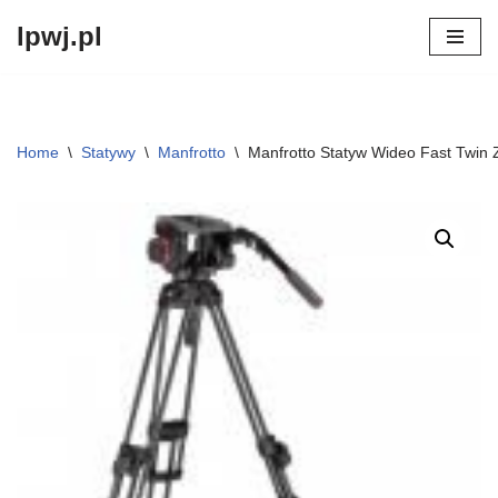
lpwj.pl
Przejdź
do
treści
Home
\
Statywy
\
Manfrotto
\
Manfrotto Statyw Wideo Fast Twi