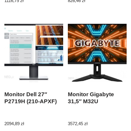
1116,75
zł
826,46
zł
Monitor Dell 27″
Monitor Gigabyte
P2719H (210-APXF)
31,5″ M32U
2094,89
zł
3572,45
zł