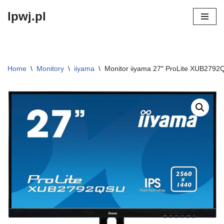
lpwj.pl
Przejdź
do
treści
Home
\
Monitory
\
iiyama
\
Monitor iiyama 27″ ProLite XUB279