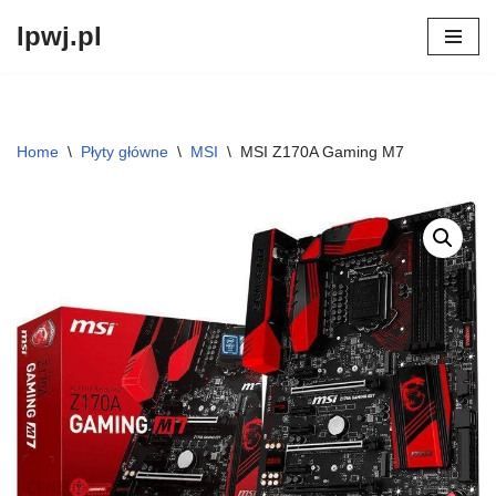
lpwj.pl
Przejdź
do
treści
Home
\
Płyty główne
\
MSI
\
MSI Z170A Gaming M7