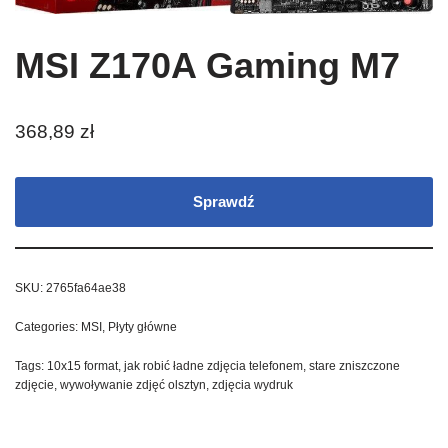
MSI Z170A Gaming M7
368,89
zł
Sprawdź
SKU:
2765fa64ae38
Categories:
MSI
,
Płyty główne
Tags:
10x15 format
,
jak robić ładne zdjęcia telefonem
,
stare zniszczone
zdjęcie
,
wywoływanie zdjęć olsztyn
,
zdjęcia wydruk