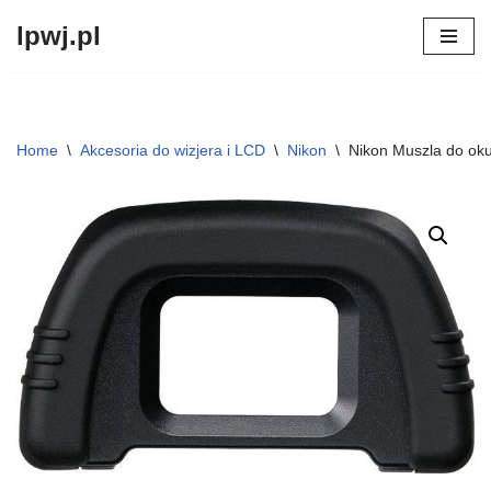
lpwj.pl
Przejdź
do
treści
Home
\
Akcesoria do wizjera i LCD
\
Nikon
\
Nikon Muszla do ok