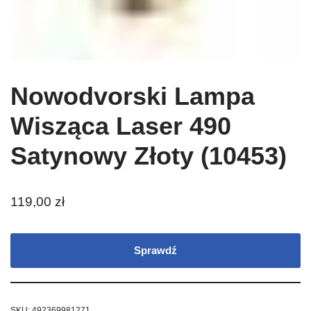
Nowodvorski Lampa
Wisząca Laser 490
Satynowy Złoty (10453)
119,00
zł
Sprawdź
SKU:
492369981271