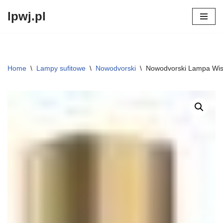
lpwj.pl
Przejdź
do
treści
Home
\
Lampy sufitowe
\
Nowodvorski
\
Nowodvorski Lampa Wisz