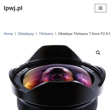
lpwj.pl
Przejdź
do
treści
Home
\
Obiektywy
\
7Artisans
\
Obiektyw 7Artisans 7.5mm F2.8 