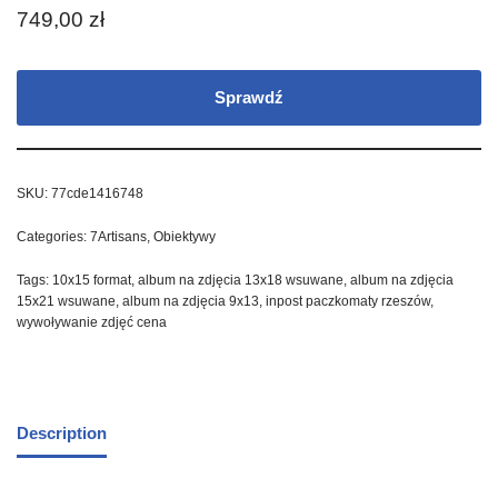
749,00
zł
Sprawdź
SKU:
77cde1416748
Categories:
7Artisans
,
Obiektywy
Tags:
10x15 format
,
album na zdjęcia 13x18 wsuwane
,
album na zdjęcia
15x21 wsuwane
,
album na zdjęcia 9x13
,
inpost paczkomaty rzeszów
,
wywoływanie zdjęć cena
Description