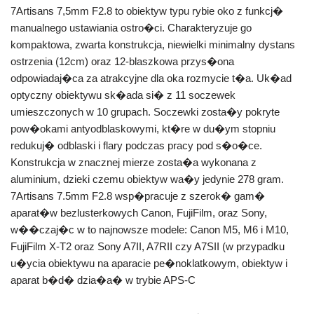
7Artisans 7,5mm F2.8 to obiektyw typu rybie oko z funkcj�
manualnego ustawiania ostro�ci. Charakteryzuje go
kompaktowa, zwarta konstrukcja, niewielki minimalny dystans
ostrzenia (12cm) oraz 12-blaszkowa przys�ona
odpowiadaj�ca za atrakcyjne dla oka rozmycie t�a. Uk�ad
optyczny obiektywu sk�ada si� z 11 soczewek
umieszczonych w 10 grupach. Soczewki zosta�y pokryte
pow�okami antyodblaskowymi, kt�re w du�ym stopniu
redukuj� odblaski i flary podczas pracy pod s�o�ce.
Konstrukcja w znacznej mierze zosta�a wykonana z
aluminium, dzieki czemu obiektyw wa�y jedynie 278 gram.
7Artisans 7.5mm F2.8 wsp�pracuje z szerok� gam�
aparat�w bezlusterkowych Canon, FujiFilm, oraz Sony,
w��czaj�c w to najnowsze modele: Canon M5, M6 i M10,
FujiFilm X-T2 oraz Sony A7II, A7RII czy A7SII (w przypadku
u�ycia obiektywu na aparacie pe�noklatkowym, obiektyw i
aparat b�d� dzia�a� w trybie APS-C