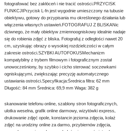
fotografować bez zakłóceń i nie tracić ostrości.PRZYCISK
FUNKCJIPrzycisk L-fn jest wygodnie umieszczony na tubusie
obiektywu, gotowy do przypisania mu określonego działania lub
włączenia własnych ustawień.FOTOGRAFUJ Z BLISKANic
dziwnego, że mały obiektyw zmiennoogniskowy idealnie nadaje
się do robienia zdjęć z bliska. Fotografuj z odległości nawet 20
cm, uzyskując obrazy o wysokiej rozdzielczości w całym
zakresie ostrości.SZYBKI AUTOFOKUSMechanizm
kompatybilny z trybem filmowym i fotograficznym został
unowocześniony, by szybko i cicho sterować soczewkami
ogniskującymi, zwiększając precyzję automatycznego
ustawiania ostrości.Specyfikacja:Średnica filtra: 62 mm
Długość: 84 mm Średnica: 69,9 mm Waga: 382 g
skanowanie telefonu online, szablony stron fotograficznych,
ulotka weselna, grafik online darmowy, wizytówki express,
drukowanie zdjęć opole, konstancin jeziorna zdjęcia, kolaż
zdjęć na urodziny online za darmo, przybiernów zdjęcia,