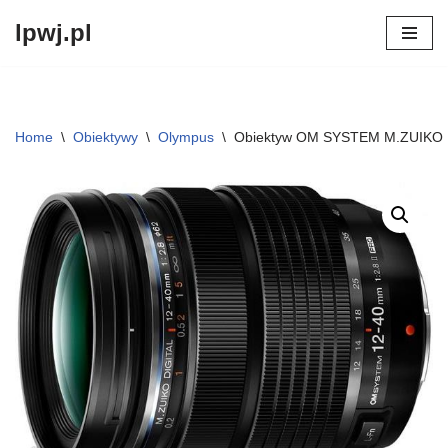
lpwj.pl
Przejdź
do
treści
Home
\
Obiektywy
\
Olympus
\
Obiektyw OM SYSTEM M.ZUIKO D