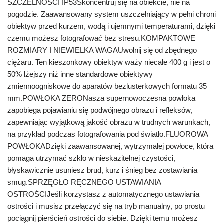
SZCZELNOŚCI IP53Skoncentruj się na obiekcie, nie na
pogodzie. Zaawansowany system uszczelniający w pełni chroni
obiektyw przed kurzem, wodą i ujemnymi temperaturami, dzięki
czemu możesz fotografować bez stresu.KOMPAKTOWE
ROZMIARY I NIEWIELKA WAGAUwolnij się od zbędnego
ciężaru. Ten kieszonkowy obiektyw waży niecałe 400 g i jest o
50% lżejszy niż inne standardowe obiektywy
zmiennoogniskowe do aparatów bezlusterkowych formatu 35
mm.POWŁOKA ZERONasza supernowoczesna powłoka
zapobiega pojawianiu się podwójnego obrazu i refleksów,
zapewniając wyjątkową jakość obrazu w trudnych warunkach,
na przykład podczas fotografowania pod światło.FLUOROWA
POWŁOKADzięki zaawansowanej, wytrzymałej powłoce, która
pomaga utrzymać szkło w nieskazitelnej czystości,
błyskawicznie usuniesz brud, kurz i śnieg bez zostawiania
smug.SPRZĘGŁO RĘCZNEGO USTAWIANIA
OSTROŚCIJeśli korzystasz z automatycznego ustawiania
ostrości i musisz przełączyć się na tryb manualny, po prostu
pociągnij pierścień ostrości do siebie. Dzięki temu możesz