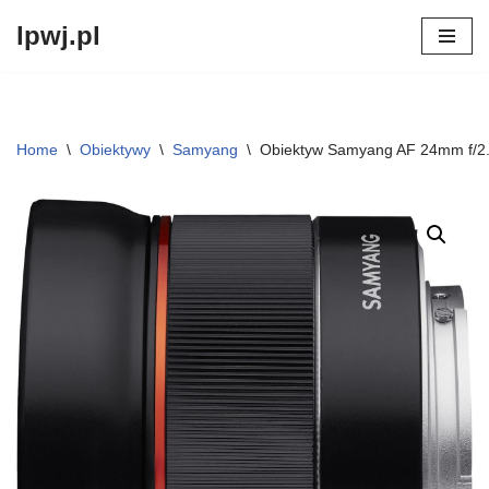
lpwj.pl
Przejdź
do
treści
Home
\
Obiektywy
\
Samyang
\
Obiektyw Samyang AF 24mm f/2