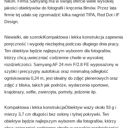
Nikon. Firma Samyang ma w swojej ofercie wiele wysokiej
jakości obiektywów do fotografii i kręcenia filmów. Przez lata
firmie tej udało się zgromadzić kilka nagród TIPA, Red Dot i IF
Design.
Niewielki, ale szerokiKompaktowa i lekka konstrukcja zapewnia
poręczność i wygodę niezbędną podczas długiego dnia pracy.
Ten obiektyw będzie najlepszym wyborem dla fotografów,
którzy chcą uwieczniać codzienne chwile w wysokiej
rozdzielczości. Samyang AF 24 mm F/2.8 FE wyposażony w
szybki i precyzyjny autofokus oraz minimalną odległość
ogniskowania 0,24 m, jest idealny do zdjęć plenerowych oraz
zdjęć z bliska, takich jak podróże, wydarzenia sportowe,
krajobrazy, selfie, zwierzęta, portrety, jedzenie itp.
Kompaktowa i lekka konstrukcjaObiektyw waży około 93 g i
mierzy 3,7 cm długości bez osłony i tylnej pokrywki. Ten
obiektyw będzie najlepszym wyborem dla fotografów, którzy
chcą uwieczniać codzienne chwile w wysokiej rozdzielczości.