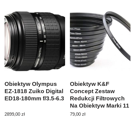
Obiektyw Olympus
Obiektyw K&F
EZ-1818 Zuiko Digital
Concept Zestaw
ED18-180mm f/3.5-6.3
Redukcji Filtrowych
Na Obiektyw Marki 11
Sztuk (SKU0800)
2899,00
zł
79,00
zł