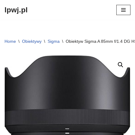
lpwj.pl
Przejdź
do
treści
Home
\
Obiektywy
\
Sigma
\
Obiektyw Sigma A 85mm f/1.4 DG H