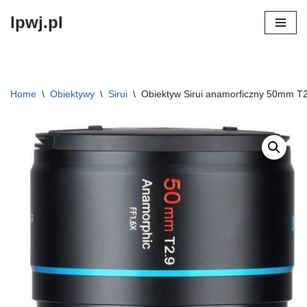
lpwj.pl
Przejdź
do
treści
Home
\
Obiektywy
\
Sirui
\
Obiektyw Sirui anamorficzny 50mm T