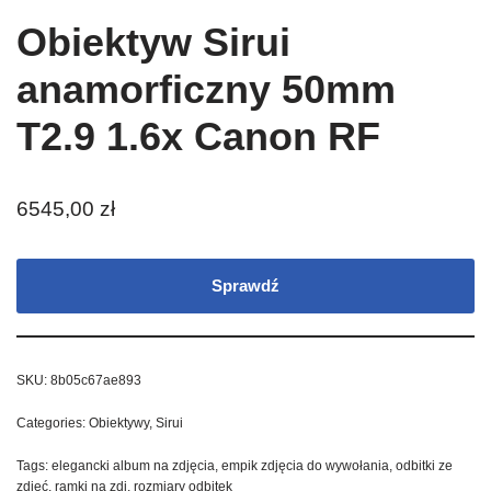
Obiektyw Sirui
anamorficzny 50mm
T2.9 1.6x Canon RF
6545,00
zł
Sprawdź
SKU:
8b05c67ae893
Categories:
Obiektywy
,
Sirui
Tags:
elegancki album na zdjęcia
,
empik zdjęcia do wywołania
,
odbitki ze
zdjęć
,
ramki na zdj
,
rozmiary odbitek