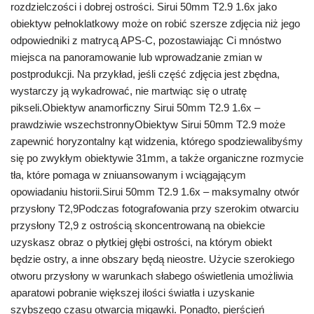
rozdzielczości i dobrej ostrości. Sirui 50mm T2.9 1.6x jako
obiektyw pełnoklatkowy może on robić szersze zdjęcia niż jego
odpowiedniki z matrycą APS-C, pozostawiając Ci mnóstwo
miejsca na panoramowanie lub wprowadzanie zmian w
postprodukcji. Na przykład, jeśli część zdjęcia jest zbędna,
wystarczy ją wykadrować, nie martwiąc się o utratę
pikseli.Obiektyw anamorficzny Sirui 50mm T2.9 1.6x –
prawdziwie wszechstronnyObiektyw Sirui 50mm T2.9 może
zapewnić horyzontalny kąt widzenia, którego spodziewalibyśmy
się po zwykłym obiektywie 31mm, a także organiczne rozmycie
tła, które pomaga w zniuansowanym i wciągającym
opowiadaniu historii.Sirui 50mm T2.9 1.6x – maksymalny otwór
przysłony T2,9Podczas fotografowania przy szerokim otwarciu
przysłony T2,9 z ostrością skoncentrowaną na obiekcie
uzyskasz obraz o płytkiej głębi ostrości, na którym obiekt
będzie ostry, a inne obszary będą nieostre. Użycie szerokiego
otworu przysłony w warunkach słabego oświetlenia umożliwia
aparatowi pobranie większej ilości światła i uzyskanie
szybszego czasu otwarcia migawki. Ponadto, pierścień