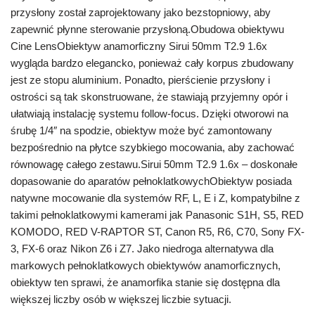
przysłony został zaprojektowany jako bezstopniowy, aby
zapewnić płynne sterowanie przysłoną.Obudowa obiektywu
Cine LensObiektyw anamorficzny Sirui 50mm T2.9 1.6x
wygląda bardzo elegancko, ponieważ cały korpus zbudowany
jest ze stopu aluminium. Ponadto, pierścienie przysłony i
ostrości są tak skonstruowane, że stawiają przyjemny opór i
ułatwiają instalację systemu follow-focus. Dzięki otworowi na
śrubę 1/4″ na spodzie, obiektyw może być zamontowany
bezpośrednio na płytce szybkiego mocowania, aby zachować
równowagę całego zestawu.Sirui 50mm T2.9 1.6x – doskonałe
dopasowanie do aparatów pełnoklatkowychObiektyw posiada
natywne mocowanie dla systemów RF, L, E i Z, kompatybilne z
takimi pełnoklatkowymi kamerami jak Panasonic S1H, S5, RED
KOMODO, RED V-RAPTOR ST, Canon R5, R6, C70, Sony FX-
3, FX-6 oraz Nikon Z6 i Z7. Jako niedroga alternatywa dla
markowych pełnoklatkowych obiektywów anamorficznych,
obiektyw ten sprawi, że anamorfika stanie się dostępna dla
większej liczby osób w większej liczbie sytuacji.