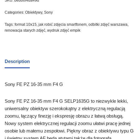
SKU:
bebb6f4da49d
Categories:
Obiektywy
,
Sony
Tags:
format 10x15
,
jak robić zdjęcia smartfonem
,
odbitki zdjęć warszawa
,
renowacja starych zdjęć
,
wydruk zdjęć empik
Description
Sony FE PZ 16-35 mm F4 G
Sony FE PZ 16-35 mm F4 G SELP1635G to niezwykle lekki,
uniwersalny obiektyw szerokokątny z elektryczną regulacją
zoomu, łączący finezję i ekspresję obrazu z łatwą obsługą.
Nowy system elektrycznej regulacji zoomu ułatwi pracę jednej
osobie lub małemu zespołowi. Piękny obraz z obiektywu typu G
i świetny system AF będą atutami także dla fotografa.