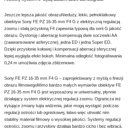
Jeszcze lepsza jakość obrazuNieduży, lekki, pełnoklatkowy
obiektyw Sony FE PZ 16-35 mm F4 G z elektryczną regulacją
zoomu i stałą przysłoną F4 zapewnia typową dla serii G jakość
obrazu. Dystorsję i aberrację kompensują dwie soczewki AA
(zaawansowane asferyczne), jedna ED i jedna Super ED.
Dzięki przysłonie kołowej i kompensacji aberracji sferycznej
lepiej wygląda efekt bokeh. Minimalna odległość fotografowania
0,24 m umożliwia zdjęcia zbliżeniowe.
Sony FE PZ 16-35 mm F4 G – zaprojektowany z myślą o finezji
obrazu filmowegoMimo bardzo małych wymiarów obiektyw FE
PZ 16-35 mm F4 G jest wyposażony w uniwersalny, płynnie
działający system elektrycznej regulacji zoomu. Ogranicza też
irytujące zmiany kąta widzenia, jakie mogą wystąpić podczas
regulacji ostrości lub ogniskowej, łatwo więc utrwalić nim
stabilny materiał filmowy o wysokiej jakości. Systemy regulacji
ostrości, zoomu i przysłony działają bardzo cicho i bez wibracji,