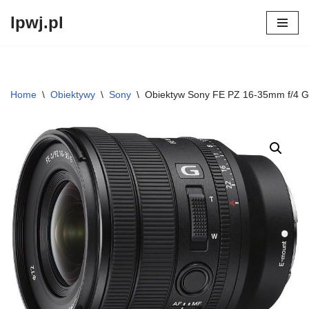
lpwj.pl
Przejdź
do
treści
Home
\
Obiektywy
\
Sony
\
Obiektyw Sony FE PZ 16-35mm f/4 