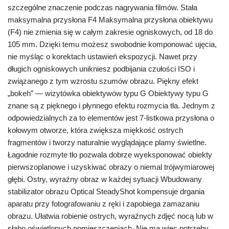
szczególne znaczenie podczas nagrywania filmów. Stała
maksymalna przysłona F4 Maksymalna przysłona obiektywu
(F4) nie zmienia się w całym zakresie ogniskowych, od 18 do
105 mm. Dzięki temu możesz swobodnie komponować ujęcia,
nie myśląc o korektach ustawień ekspozycji. Nawet przy
długich ogniskowych unikniesz podbijania czułości ISO i
związanego z tym wzrostu szumów obrazu. Piękny efekt
„bokeh” — wizytówka obiektywów typu G Obiektywy typu G
znane są z pięknego i płynnego efektu rozmycia tła. Jednym z
odpowiedzialnych za to elementów jest 7-listkowa przysłona o
kołowym otworze, która zwiększa miękkość ostrych
fragmentów i tworzy naturalnie wyglądające plamy świetlne.
Łagodnie rozmyte tło pozwala dobrze wyeksponować obiekty
pierwszoplanowe i uzyskiwać obrazy o niemal trójwymiarowej
głębi. Ostry, wyraźny obraz w każdej sytuacji Wbudowany
stabilizator obrazu Optical SteadyShot kompensuje drgania
aparatu przy fotografowaniu z ręki i zapobiega zamazaniu
obrazu. Ułatwia robienie ostrych, wyraźnych zdjęć nocą lub w
słabo oświetlonych pomieszczeniach. Nie ma więc potrzeby