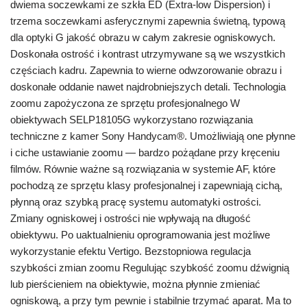
dwiema soczewkami ze szkła ED (Extra-low Dispersion) i
trzema soczewkami asferycznymi zapewnia świetną, typową
dla optyki G jakość obrazu w całym zakresie ogniskowych.
Doskonała ostrość i kontrast utrzymywane są we wszystkich
częściach kadru. Zapewnia to wierne odwzorowanie obrazu i
doskonałe oddanie nawet najdrobniejszych detali. Technologia
zoomu zapożyczona ze sprzętu profesjonalnego W
obiektywach SELP18105G wykorzystano rozwiązania
techniczne z kamer Sony Handycam®. Umożliwiają one płynne
i ciche ustawianie zoomu — bardzo pożądane przy kręceniu
filmów. Równie ważne są rozwiązania w systemie AF, które
pochodzą ze sprzętu klasy profesjonalnej i zapewniają cichą,
płynną oraz szybką pracę systemu automatyki ostrości.
Zmiany ogniskowej i ostrości nie wpływają na długość
obiektywu. Po uaktualnieniu oprogramowania jest możliwe
wykorzystanie efektu Vertigo. Bezstopniowa regulacja
szybkości zmian zoomu Regulując szybkość zoomu dźwignią
lub pierścieniem na obiektywie, można płynnie zmieniać
ogniskową, a przy tym pewnie i stabilnie trzymać aparat. Ma to