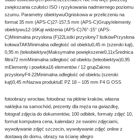
zwiększania czułości ISO i ryzykowania nadmiernego poziomu
szumu. Parametry obiektywuOgniskowa w przeliczeniu na
format 35 mm (APS-C)27-157,5 mm (APS-C)Grupy/elementy
obiektywu12-16Kąt widzenia (APS-C)76°-15° (APS-
C)Minimalna przysłona (F)22Listki przysłony7 listkówPrzysłona
kołowaTAKMinimalna odległość od obiektu0,45 m (szeroki kąt),
0,95 m (teleobiektyw)Maksymalne powiększenie0,11xŚrednica
filtra72 mmMinimalna odległość od obiektu (teleobiektyw)0,95
mElementy i powłoka16 elementów / 12 grupZakres
przysłonyF4-22Minimalna odległość od obiektu (szeroki
kąt)0,45 mNazwa produktuE PZ 18 – 105 mm F4 G OSS
fotoobrazy wrocław, fotoobraz na płótnie kraków, własna
naklejka na samochód, prezenty dla męża na gwiazdkę,
fotograf zdjęcia do dokumentów, 100 odbitek, formaty zdjęć 10,
format komputera cena, kalendarz ze swoimi zdjęciami,
wywoływanie zdjęć szczecin, wywoływanie zdjęć online z
dostawą do domu, obrazy na ścianę allegro