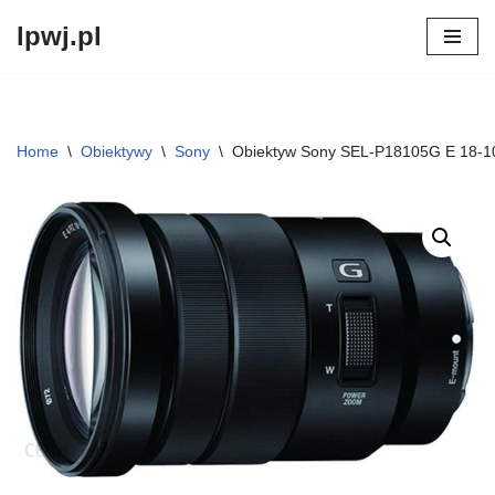
lpwj.pl
Przejdź
do
treści
Home
\
Obiektywy
\
Sony
\
Obiektyw Sony SEL-P18105G E 18-