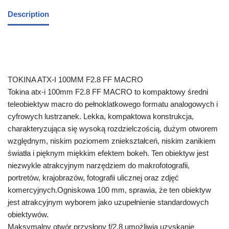
Description
TOKINA ATX-I 100MM F2.8 FF MACRO
Tokina atx-i 100mm F2.8 FF MACRO to kompaktowy średni
teleobiektyw macro do pełnoklatkowego formatu analogowych i
cyfrowych lustrzanek. Lekka, kompaktowa konstrukcja,
charakteryzująca się wysoką rozdzielczością, dużym otworem
względnym, niskim poziomem zniekształceń, niskim zanikiem
światła i pięknym miękkim efektem bokeh. Ten obiektyw jest
niezwykle atrakcyjnym narzędziem do makrofotografii,
portretów, krajobrazów, fotografii ulicznej oraz zdjęć
komercyjnych.Ogniskowa 100 mm, sprawia, że ten obiektyw
jest atrakcyjnym wyborem jako uzupełnienie standardowych
obiektywów.
Maksymalny otwór przysłony f/2.8 umożliwia uzyskanie