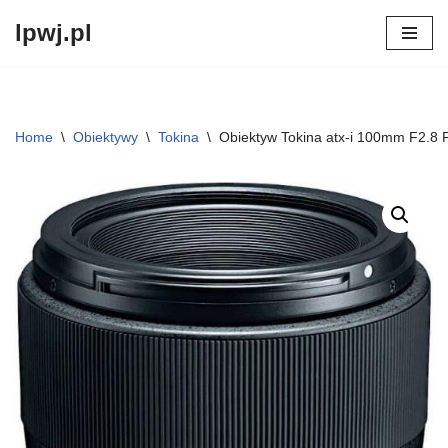
lpwj.pl
Przejdź
do
treści
Home
\
Obiektywy
\
Tokina
\
Obiektyw Tokina atx-i 100mm F2.