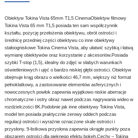
Obiektyw Tokina Vista 65mm T1,5 CinemaObiektyw filmowy
Tokina Vista 65 mm T1,5 posiada ten sam współczynnik
kształtu, pozycję przełożenia obiektywu, obrót ostrości i
średnicę przedniej części obiektywu co inne obiektywy
stałoogniskowe Tokina Cinema Vista, aby ułatwić szybką i łatwą
wymianę obiektywów oraz korzystanie z akcesoriów.Posiada
szybki T-stop (1,5), idealny do zdjęć w słabych warunkach
oświetleniowych i ujęć o bardzo niskiej głębi ostrości. Obiektyw
obejmuje krąg obrazu o wielkości 46,7 mm, większy niż format
pełnoklatkowy, a zastosowanie elementów asferycznych i
nowoczesnych powłok zapewnia wyjątkowo niskie aberracje
chromatyczne i ostry obraz nawet podczas nagrywania wideo w
rozdzielczości 8K.Podobnie jak inne obiektywy Tokina Vista,
model ten posiada praktycznie zerowy oddech podczas
regulacji ostrości i wyraźnie oznaczone skale ostrości i
przysłony. 9-listkowa przysłona zapewnia okrągłe punkty poza
obszarem ostrości dla pięknego efektu bokeh.Cechy – Tokina