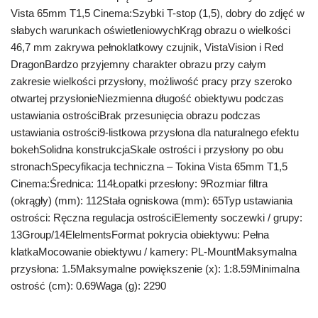
Vista 65mm T1,5 Cinema:Szybki T-stop (1,5), dobry do zdjęć w
słabych warunkach oświetleniowychKrąg obrazu o wielkości
46,7 mm zakrywa pełnoklatkowy czujnik, VistaVision i Red
DragonBardzo przyjemny charakter obrazu przy całym
zakresie wielkości przysłony, możliwość pracy przy szeroko
otwartej przysłonieNiezmienna długość obiektywu podczas
ustawiania ostrościBrak przesunięcia obrazu podczas
ustawiania ostrości9-listkowa przysłona dla naturalnego efektu
bokehSolidna konstrukcjaSkale ostrości i przysłony po obu
stronachSpecyfikacja techniczna – Tokina Vista 65mm T1,5
Cinema:Średnica: 114Łopatki przesłony: 9Rozmiar filtra
(okrągły) (mm): 112Stała ogniskowa (mm): 65Typ ustawiania
ostrości: Ręczna regulacja ostrościElementy soczewki / grupy:
13Group/14ElelmentsFormat pokrycia obiektywu: Pełna
klatkaMocowanie obiektywu / kamery: PL-MountMaksymalna
przysłona: 1.5Maksymalne powiększenie (x): 1:8.59Minimalna
ostrość (cm): 0.69Waga (g): 2290