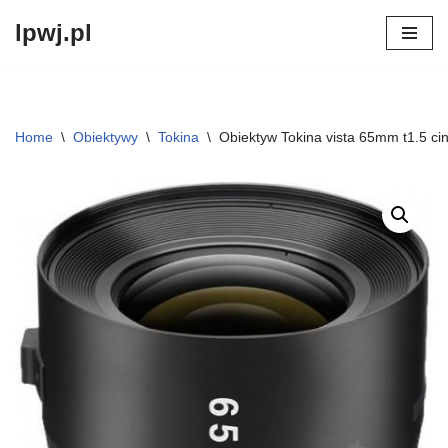
lpwj.pl
Przejdź
do
treści
Home
\
Obiektywy
\
Tokina
\
Obiektyw Tokina vista 65mm t1.5 