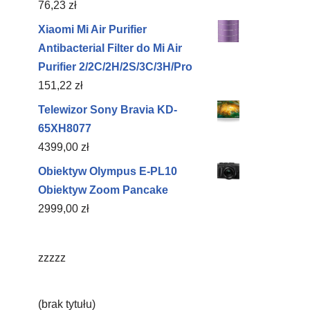
76,23
zł
Xiaomi Mi Air Purifier
Antibacterial Filter do Mi Air
Purifier 2/2C/2H/2S/3C/3H/Pro
151,22
zł
Telewizor Sony Bravia KD-
65XH8077
4399,00
zł
Obiektyw Olympus E‑PL10
Obiektyw Zoom Pancake
2999,00
zł
zzzzz
(brak tytułu)