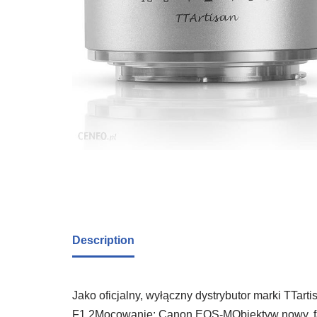
Description
Jako oficjalny, wyłączny dystrybutor marki TTar
F1.2Mocowanie: Canon EOS-MObiektyw nowy, fab