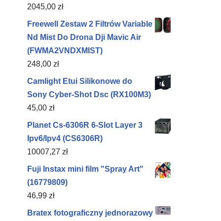
2045,00
zł
Freewell Zestaw 2 Filtrów Variable
Nd Mist Do Drona Dji Mavic Air
(FWMA2VNDXMIST)
248,00
zł
Camlight Etui Silikonowe do
Sony Cyber-Shot Dsc (RX100M3)
45,00
zł
Planet Cs-6306R 6-Slot Layer 3
Ipv6/Ipv4 (CS6306R)
10007,27
zł
Fuji Instax mini film "Spray Art"
(16779809)
46,99
zł
Bratex fotograficzny jednorazowy