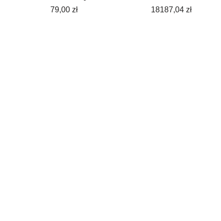
Obiektyw Marki
79,00
zł
18187,04
zł
11 Sztuk
(SKU0800)