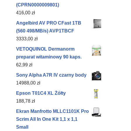
(CPRN0000009801)
416,00
zł
Angelbird AV PRO CFast 1TB
(560 498/MB/s) AVP1TBCF
3333,00
zł
VETOQUINOL Dermanorm
preparat witaminowy 90 kaps.
62,99
zł
Sony Alpha A7R IV czarny body
14988,00
zł
Epson T01C4 XL Żółty
188,78
zł
Ekran Manfrotto MLLC1101K Pro
Scrim All In One Kit 1,1 x 1,1
Small