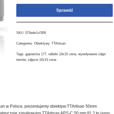
Sprawdź
SKU:
074ade1cf309
Categories:
Obiektywy
,
TTArtisan
Tags:
gajowicka 177
,
odbitki 10x15 cena
,
wywoływanie zdjęć
tarnów
,
zdjęcie 10x15 cena
tisan w Polsce, prezentujemy obiektyw:TTArtisan 50mm
rycznie zapakowany.TTArtisan APS-C 50 mm f/1.2 to jasny