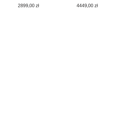
f/3.5-6.3
2899,00
zł
4449,00
zł