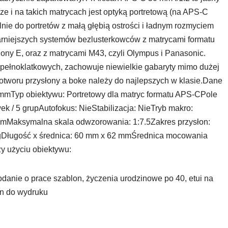
ze i na takich matrycach jest optyką portretową (na APS-C
alnie do portretów z małą głębią ostrości i ładnym rozmyciem
arniejszych systemów bezlusterkowców z matrycami formatu
Sony E, oraz z matrycami M43, czyli Olympus i Panasonic.
epełnoklatkowych, zachowuje niewielkie gabaryty mimo dużej
o otworu przysłony a boke należy do najlepszych w klasie.Dane
mmTyp obiektywu: Portretowy dla matryc formatu APS-CPole
k / 5 grupAutofokus: NieStabilizacja: NieTryb makro:
5 mMaksymalna skala odwzorowania: 1:7.5Zakres przysłon:
36 gDługość x średnica: 60 mm x 62 mmŚrednica mocowania
y użyciu obiektywu:
podanie o prace szablon, życzenia urodzinowe po 40, etui na
en do wydruku