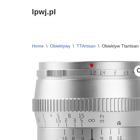
lpwj.pl
Przejdź
do
treści
Home
\
Obiektywy
\
TTArtisan
\
Obiektyw Ttartisa