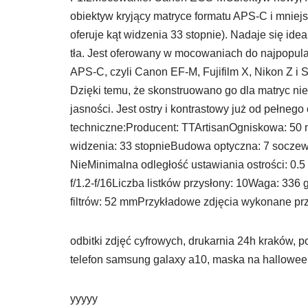
obiektyw kryjący matryce formatu APS-C i mniejs
oferuje kąt widzenia 33 stopnie). Nadaje się ide
tła. Jest oferowany w mocowaniach do najpopul
APS-C, czyli Canon EF-M, Fujifilm X, Nikon Z i 
Dzięki temu, że skonstruowano go dla matryc ni
jasności. Jest ostry i kontrastowy już od pełneg
techniczne:Producent: TTArtisanOgniskowa: 50 
widzenia: 33 stopnieBudowa optyczna: 7 soczewe
NieMinimalna odległość ustawiania ostrości: 0.
f/1.2-f/16Liczba listków przysłony: 10Waga: 3
filtrów: 52 mmPrzykładowe zdjęcia wykonane prz
odbitki zdjęć cyfrowych, drukarnia 24h kraków, 
telefon samsung galaxy a10, maska na hallowe
yyyyy