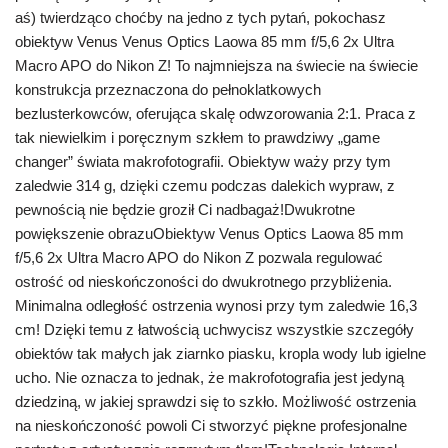
aś) twierdząco choćby na jedno z tych pytań, pokochasz
obiektyw Venus Venus Optics Laowa 85 mm f/5,6 2x Ultra
Macro APO do Nikon Z! To najmniejsza na świecie na świecie
konstrukcja przeznaczona do pełnoklatkowych
bezlusterkowców, oferująca skalę odwzorowania 2:1. Praca z
tak niewielkim i poręcznym szkłem to prawdziwy „game
changer” świata makrofotografii. Obiektyw waży przy tym
zaledwie 314 g, dzięki czemu podczas dalekich wypraw, z
pewnością nie będzie groził Ci nadbagaż!Dwukrotne
powiększenie obrazuObiektyw Venus Optics Laowa 85 mm
f/5,6 2x Ultra Macro APO do Nikon Z pozwala regulować
ostrość od nieskończoności do dwukrotnego przybliżenia.
Minimalna odległość ostrzenia wynosi przy tym zaledwie 16,3
cm! Dzięki temu z łatwością uchwycisz wszystkie szczegóły
obiektów tak małych jak ziarnko piasku, kropla wody lub igielne
ucho. Nie oznacza to jednak, że makrofotografia jest jedyną
dziedziną, w jakiej sprawdzi się to szkło. Możliwość ostrzenia
na nieskończoność powoli Ci stworzyć piękne profesjonalne