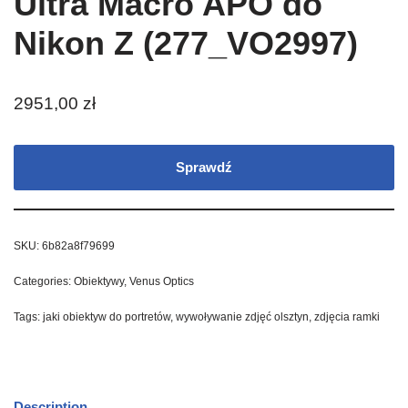
Ultra Macro APO do
Nikon Z (277_VO2997)
2951,00
zł
Sprawdź
SKU:
6b82a8f79699
Categories:
Obiektywy
,
Venus Optics
Tags:
jaki obiektyw do portretów
,
wywoływanie zdjęć olsztyn
,
zdjęcia ramki
Description