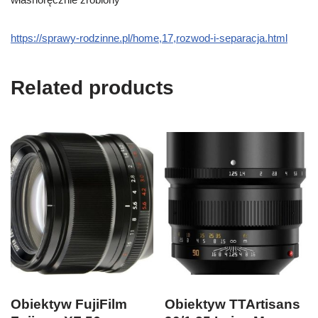
https://sprawy-rodzinne.pl/home,17,rozwod-i-separacja.html
Related products
Obiektyw FujiFilm
Obiektyw TTArtisans