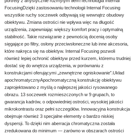
portrety z artystycznie rozmytym tłem!Technologia Internal
FocusingDzięki zastosowaniu technologii Internal Focusing
wszystkie ruchy soczewek odbywają się wewnątrz obudowy
obiektywu. Zmiana ostrości nie wpływa więc na długość
urządzenia, zapewniając większy komfort pracy i optymalną
stabilność. Takie rozwiązanie z pewnością docenią osoby
sięgające po filtry, osłony przeciwsłoneczne lub inne akcesoria,
które nakręca się na obiektyw. Internal Focusing pozwoli
również lepiej ochronić obiektyw przed kurzem, któremu trudniej
dostać się do wnętrza urządzenia, w porównaniu z
konstrukcjami oferującymi „zewnętrzne ogniskowanie”.Układ
apochromatycznyApochromatyczną konstrukcję obiektywu
zaprojektowano z myślą o najlepszej jakości rysowanego
obrazu. 13 soczewek rozmieszczonych w 9 grupach, to
gwarancja kadrów, o odpowiedniej ostrości, wysokiej jakości
mikrokontrastu oraz pełni szczegółów. Innowacyjna konstrukcja
obejmuje również 3 specjalne elementy o bardzo niskiej
dyspersji. To dzięki nim aberracja chromatyczna została
zredukowana do minimum — zarówno w obszarach ostrości