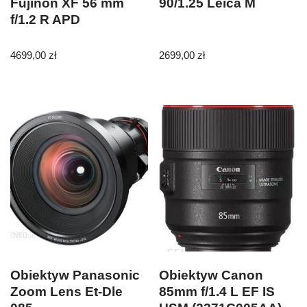
Fujinon XF 56 mm
90/1.25 Leica M
f/1.2 R APD
4699,00
zł
2699,00
zł
Obiektyw Panasonic
Obiektyw Canon
Zoom Lens Et-Dle
85mm f/1.4 L EF IS