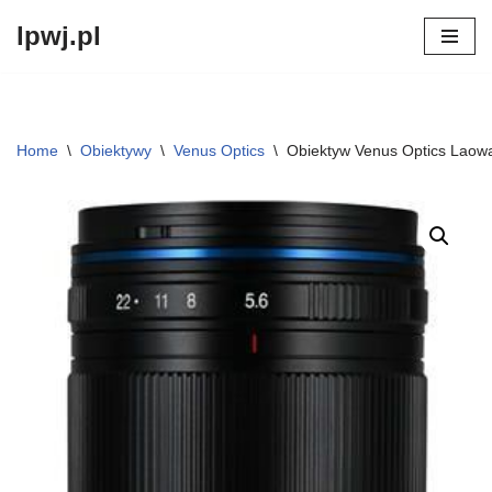
lpwj.pl
Przejdź
do
treści
Home
\
Obiektywy
\
Venus Optics
\
Obiektyw Venus Optics Laow