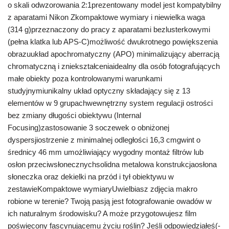
o skali odwzorowania 2:1prezentowany model jest kompatybilny
z aparatami Nikon Zkompaktowe wymiary i niewielka waga
(314 g)przeznaczony do pracy z aparatami bezlusterkowymi
(pełna klatka lub APS-C)możliwość dwukrotnego powiększenia
obrazuukład apochromatyczny (APO) minimalizujący aberracją
chromatyczną i zniekształceniaidealny dla osób fotografujących
małe obiekty poza kontrolowanymi warunkami
studyjnymiunikalny układ optyczny składający się z 13
elementów w 9 grupachwewnętrzny system regulacji ostrości
bez zmiany długości obiektywu (Internal
Focusing)zastosowanie 3 soczewek o obniżonej
dyspersjiostrzenie z minimalnej odległości 16,3 cmgwint o
średnicy 46 mm umożliwiający wygodny montaż filtrów lub
osłon przeciwsłonecznychsolidna metalowa konstrukcjaosłona
słoneczka oraz dekielki na przód i tył obiektywu w
zestawieKompaktowe wymiaryUwielbiasz zdjęcia makro
robione w terenie? Twoją pasją jest fotografowanie owadów w
ich naturalnym środowisku? A może przygotowujesz film
poświęcony fascynującemu życiu roślin? Jeśli odpowiedziałeś(-