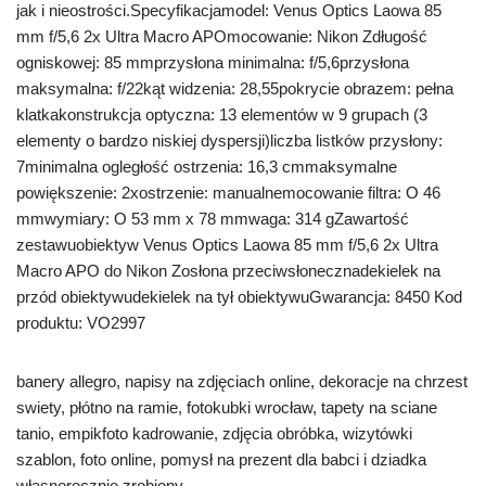
jak i nieostrości.Specyfikacjamodel: Venus Optics Laowa 85
mm f/5,6 2x Ultra Macro APOmocowanie: Nikon Zdługość
ogniskowej: 85 mmprzysłona minimalna: f/5,6przysłona
maksymalna: f/22kąt widzenia: 28,55pokrycie obrazem: pełna
klatkakonstrukcja optyczna: 13 elementów w 9 grupach (3
elementy o bardzo niskiej dyspersji)liczba listków przysłony:
7minimalna ogległość ostrzenia: 16,3 cmmaksymalne
powiększenie: 2xostrzenie: manualnemocowanie filtra: O 46
mmwymiary: O 53 mm x 78 mmwaga: 314 gZawartość
zestawuobiektyw Venus Optics Laowa 85 mm f/5,6 2x Ultra
Macro APO do Nikon Zosłona przeciwsłonecznadekielek na
przód obiektywudekielek na tył obiektywuGwarancja: 8450 Kod
produktu: VO2997
banery allegro, napisy na zdjęciach online, dekoracje na chrzest
swiety, płótno na ramie, fotokubki wrocław, tapety na sciane
tanio, empikfoto kadrowanie, zdjęcia obróbka, wizytówki
szablon, foto online, pomysł na prezent dla babci i dziadka
własnoręcznie zrobiony