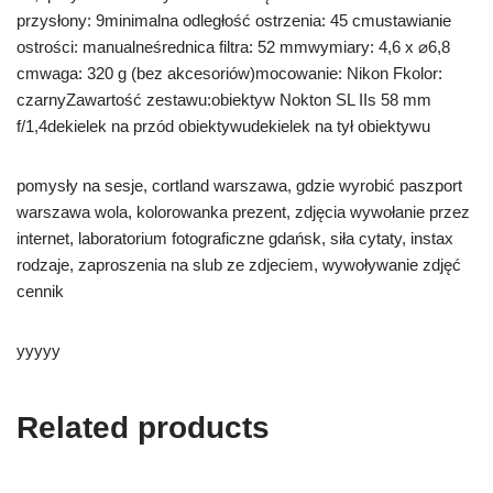
przysłony: 9minimalna odległość ostrzenia: 45 cmustawianie
ostrości: manualneśrednica filtra: 52 mmwymiary: 4,6 x ⌀6,8
cmwaga: 320 g (bez akcesoriów)mocowanie: Nikon Fkolor:
czarnyZawartość zestawu:obiektyw Nokton SL IIs 58 mm
f/1,4dekielek na przód obiektywudekielek na tył obiektywu
pomysły na sesje, cortland warszawa, gdzie wyrobić paszport
warszawa wola, kolorowanka prezent, zdjęcia wywołanie przez
internet, laboratorium fotograficzne gdańsk, siła cytaty, instax
rodzaje, zaproszenia na slub ze zdjeciem, wywoływanie zdjęć
cennik
yyyyy
Related products