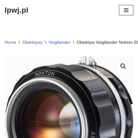
lpwj.pl
Przejdź
do
treści
Home
\
Obiektywy
\
Voigtlander
\
Obiektyw Voigtlander Nokton 58