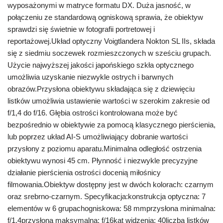
wyposażonymi w matryce formatu DX. Duża jasność, w
połączeniu ze standardową ogniskową sprawia, że obiektyw
sprawdzi się świetnie w fotografii portretowej i
reportażowej.Układ optyczny Voigtlandera Nokton SL IIs, składa
się z siedmiu soczewek rozmieszczonych w sześciu grupach.
Użycie najwyższej jakości japońskiego szkła optycznego
umożliwia uzyskanie niezwykle ostrych i barwnych
obrazów.Przysłona obiektywu składająca się z dziewięciu
listków umożliwia ustawienie wartości w szerokim zakresie od
f/1,4 do f/16. Głębia ostrości kontrolowana może być
bezpośrednio w obiektywie za pomocą klasycznego pierścienia,
lub poprzez układ AI-S umożliwiający dobranie wartości
przysłony z poziomu aparatu.Minimalna odległość ostrzenia
obiektywu wynosi 45 cm. Płynność i niezwykle precyzyjne
działanie pierścienia ostrości docenią miłośnicy
filmowania.Obiektyw dostępny jest w dwóch kolorach: czarnym
oraz srebrno-czarnym. Specyfikacja:konstrukcja optyczna: 7
elementów w 6 grupachogniskowa: 58 mmprzysłona minimalna:
f/1,4przysłona maksymalna: f/16kąt widzenia: 40liczba listków