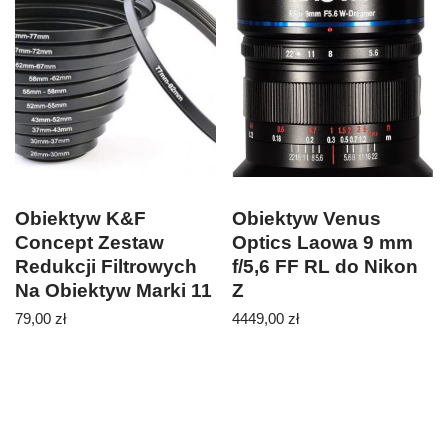
Obiektyw K&F
Obiektyw Venus
Concept Zestaw
Optics Laowa 9 mm
Redukcji Filtrowych
f/5,6 FF RL do Nikon
Na Obiektyw Marki 11
Z
Sztuk (SKU0800)
79,00
zł
4449,00
zł