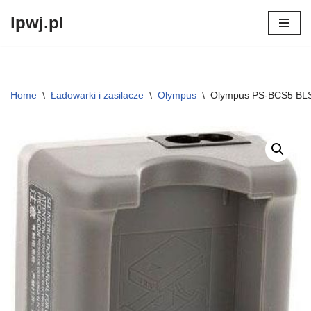
lpwj.pl
Przejdź
do
treści
Home
\
Ładowarki i zasilacze
\
Olympus
\
Olympus PS-BCS5 BLS