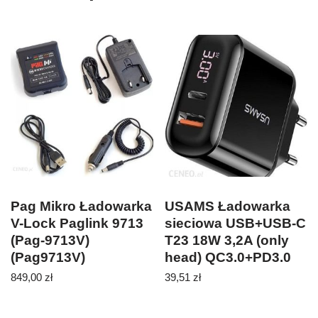
Pag Mikro Ładowarka
USAMS Ładowarka
V-Lock Paglink 9713
sieciowa USB+USB-C
(Pag-9713V)
T23 18W 3,2A (only
(Pag9713V)
head) QC3.0+PD3.0
Fast Charging
849,00
zł
39,51
zł
czarny/black
CC85TC01 (US-