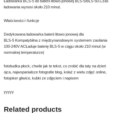
Ładowarka BCS‑5 do baterii litowo‑jonowej BLS‑5/BLS-50.Czas
ładowania wynosi około 210 minut.
Właściwości i funkcje
Dedykowana ładowarka baterii litowo jonowej dla
BLS‑5 Kompatybilna z międzynarodowym systemem zasilania
100-240V ACŁaduje baterię BLS‑5 w ciągu około 210 minut (w
normalnej temperaturze)
fotobudka płock, chwile jak te tekst, co zrobić dla taty na dzień
ojca, najwspanialsze fotografie blog, kolaż z wielu zdjęć online,
fotojoker gliwice, kubki ze zdjęciem i napisem
yyyyy
Related products