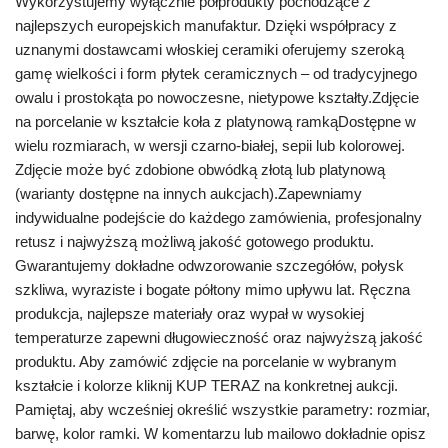
Wykorzystujemy wyłącznie półprodukty pochodzące z
najlepszych europejskich manufaktur. Dzięki współpracy z
uznanymi dostawcami włoskiej ceramiki oferujemy szeroką
gamę wielkości i form płytek ceramicznych – od tradycyjnego
owalu i prostokąta po nowoczesne, nietypowe kształty.Zdjęcie
na porcelanie w kształcie koła z platynową ramkąDostępne w
wielu rozmiarach, w wersji czarno-białej, sepii lub kolorowej.
Zdjęcie może być zdobione obwódką złotą lub platynową
(warianty dostępne na innych aukcjach).Zapewniamy
indywidualne podejście do każdego zamówienia, profesjonalny
retusz i najwyższą możliwą jakość gotowego produktu.
Gwarantujemy dokładne odwzorowanie szczegółów, połysk
szkliwa, wyraziste i bogate półtony mimo upływu lat. Ręczna
produkcja, najlepsze materiały oraz wypał w wysokiej
temperaturze zapewni długowieczność oraz najwyższą jakość
produktu. Aby zamówić zdjęcie na porcelanie w wybranym
kształcie i kolorze kliknij KUP TERAZ na konkretnej aukcji.
Pamiętaj, aby wcześniej określić wszystkie parametry: rozmiar,
barwę, kolor ramki. W komentarzu lub mailowo dokładnie opisz