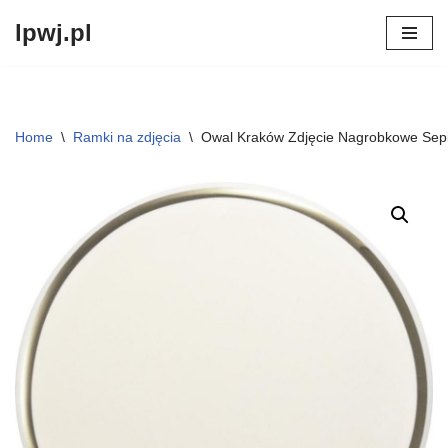
lpwj.pl
Przejdź
do
treści
Home
\
Ramki na zdjęcia
\
Owal Kraków Zdjęcie Nagrobkowe Sep