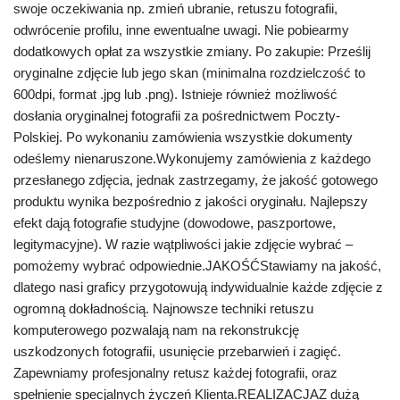
swoje oczekiwania np. zmień ubranie, retuszu fotografii,
odwrócenie profilu, inne ewentualne uwagi. Nie pobiearmy
dodatkowych opłat za wszystkie zmiany. Po zakupie: Prześlij
oryginalne zdjęcie lub jego skan (minimalna rozdzielczość to
600dpi, format .jpg lub .png). Istnieje również możliwość
dosłania oryginalnej fotografii za pośrednictwem Poczty-
Polskiej. Po wykonaniu zamówienia wszystkie dokumenty
odeślemy nienaruszone.Wykonujemy zamówienia z każdego
przesłanego zdjęcia, jednak zastrzegamy, że jakość gotowego
produktu wynika bezpośrednio z jakości oryginału. Najlepszy
efekt dają fotografie studyjne (dowodowe, paszportowe,
legitymacyjne). W razie wątpliwości jakie zdjęcie wybrać –
pomożemy wybrać odpowiednie.JAKOŚĆStawiamy na jakość,
dlatego nasi graficy przygotowują indywidualnie każde zdjęcie z
ogromną dokładnością. Najnowsze techniki retuszu
komputerowego pozwalają nam na rekonstrukcję
uszkodzonych fotografii, usunięcie przebarwień i zagięć.
Zapewniamy profesjonalny retusz każdej fotografii, oraz
spełnienie specjalnych życzeń Klienta.REALIZACJAZ dużą