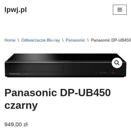
lpwj.pl
Przejdź
do
treści
Home
\
Odtwarzacze Blu-ray
\
Panasonic
\
Panasonic DP-UB450
Panasonic DP-UB450
czarny
949,00
zł