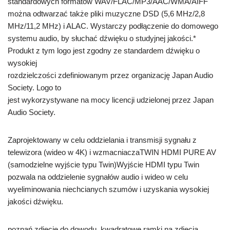
standardowych formatów WAV/FLAC/MP3/AAC/WMA/AIFF
można odtwarzać także pliki muzyczne DSD (5,6 MHz/2,8
MHz/11,2 MHz) i ALAC. Wystarczy podłączenie do domowego
systemu audio, by słuchać dźwięku o studyjnej jakości.*
Produkt z tym logo jest zgodny ze standardem dźwięku o
wysokiej
rozdzielczości zdefiniowanym przez organizację Japan Audio
Society. Logo to
jest wykorzystywane na mocy licencji udzielonej przez Japan
Audio Society.
Zaprojektowany w celu oddzielania i transmisji sygnału z
telewizora (wideo w 4K) i wzmacniaczaTWIN HDMI PURE AV
(samodzielne wyjście typu Twin)Wyjście HDMI typu Twin
pozwala na oddzielenie sygnałów audio i wideo w celu
wyeliminowania niechcianych szumów i uzyskania wysokiej
jakości dźwięku.
poznań zdjęcie do dowodu, kwadratowe ramki na zdjęcia,