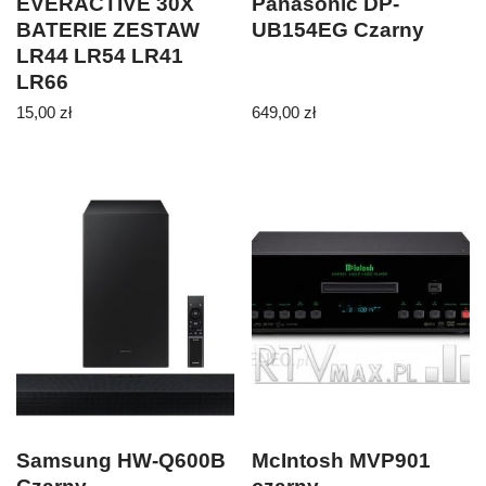
EVERACTIVE 30X
Panasonic DP-
BATERIE ZESTAW
UB154EG Czarny
LR44 LR54 LR41
LR66
15,00
zł
649,00
zł
Samsung HW-Q600B
McIntosh MVP901