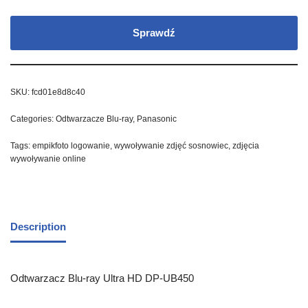
Sprawdź
SKU:
fcd01e8d8c40
Categories:
Odtwarzacze Blu-ray
,
Panasonic
Tags:
empikfoto logowanie
,
wywoływanie zdjęć sosnowiec
,
zdjęcia
wywoływanie online
Description
Odtwarzacz Blu-ray Ultra HD DP-UB450