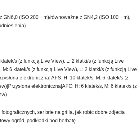
z GN6,0 (ISO 200・m)/równoważne z GN4,2 (ISO 100・m),
dniesienia)
atek/s (z funkcją Live View), L: 2 klatki/s (z funkcją Live
 6 klatek/s (z funkcją Live View), L: 2 klatki/s (z funkcją Live
zysłona elektroniczna] AFS: H: 10 klatek/s, M: 6 klatek/s (z
View)[Przysłona elektroniczna]AFC: H: 6 klatek/s, M: 6 klatek/s (z
iew)
fotograficznych, ser brie na grilla, jak robic dobre zdjecia
atowy ogród, podkładki pod herbatę