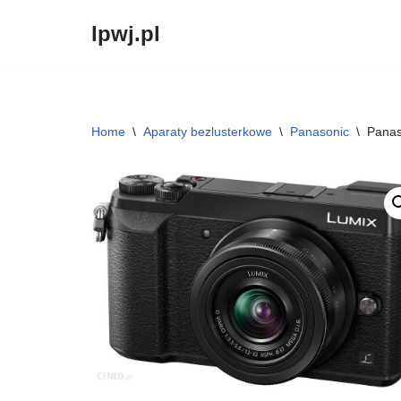
lpwj.pl
Przejdź
do
treści
Home
\
Aparaty bezlusterkowe
\
Panasonic
\
Panas