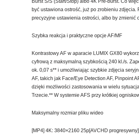
Burst S/S (Start/Stop) albo 4K Pre-burst. Co wię
być ustawiona ostrość, już po zrobieniu zdjęcia.
precyzyjne ustawienia ostrości, albo by zmienić
Szybka reakcja i praktyczne opcje AF/MF
Kontrastowy AF w aparacie LUMIX GX80 wykorzy
cyfrową z maksymalną szybkością 240 kl./s. Zap
ok. 0,07 s** i umożliwiając szybkie zdjęcia seryjn
AF, takich jak Face/Eye Detection AF, Pinpoint 
dzięki możliwości zastosowania w wielu sytuacj
Trzecie.** W systemie AFS przy krótkiej ognisk
Maksymalny rozmiar pliku wideo
[MP4] 4K: 3840×2160 25p[AVCHD progresywny