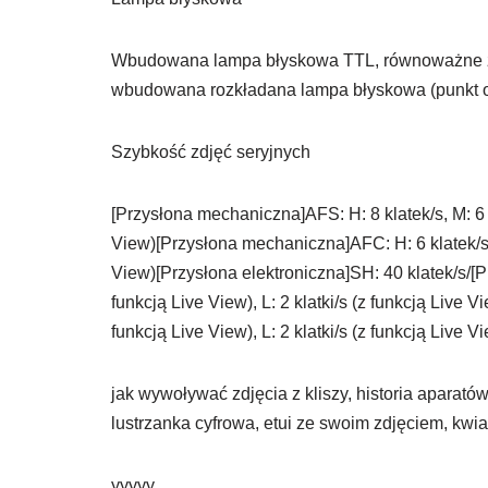
Wbudowana lampa błyskowa TTL, równoważne 
wbudowana rozkładana lampa błyskowa (punkt o
Szybkość zdjęć seryjnych
[Przysłona mechaniczna]AFS: H: 8 klatek/s, M: 6 kl
View)[Przysłona mechaniczna]AFC: H: 6 klatek/s, M:
View)[Przysłona elektroniczna]SH: 40 klatek/s/[Pr
funkcją Live View), L: 2 klatki/s (z funkcją Live 
funkcją Live View), L: 2 klatki/s (z funkcją Live V
jak wywoływać zdjęcia z kliszy, historia aparatów 
lustrzanka cyfrowa, etui ze swoim zdjęciem, kwi
yyyyy