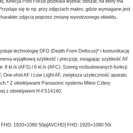
cej, funkcja Post Focus pozwala wybrać obszar, na który ma
 Przydaje się to np. przy zdjęciach makro, gdzie wymagane jest
 charakter zdjęcia poprzez zmianę wyostrzonego obiektu.
stuje technologię DFD (Depth From Defocus)* i komunikację
ewnia wyjątkową szybkość i precyzję, osiągając szybkość AF
e: 8 kl./s (AFS) / 6 kl./s (AFC). Szereg rozbudowanych funkcji
AF, One-shot AF i Low Light AF, zwiększa użyteczność aparatu
ach.* Z obiektywami Panasonic systemu Mikro Cztery
owej z obiektywem H-FS14140.
] FHD: 1920×1080 50p[AVCHD] FHD: 1920×1080 50i