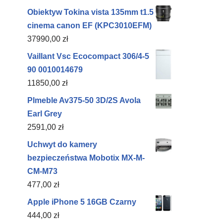
Obiektyw Tokina vista 135mm t1.5
cinema canon EF (KPC3010EFM)
37990,00
zł
Vaillant Vsc Ecocompact 306/4-5
90 0010014679
11850,00
zł
Plmeble Av375-50 3D/2S Avola
Earl Grey
2591,00
zł
Uchwyt do kamery
bezpieczeństwa Mobotix MX-M-
CM-M73
477,00
zł
Apple iPhone 5 16GB Czarny
444,00
zł