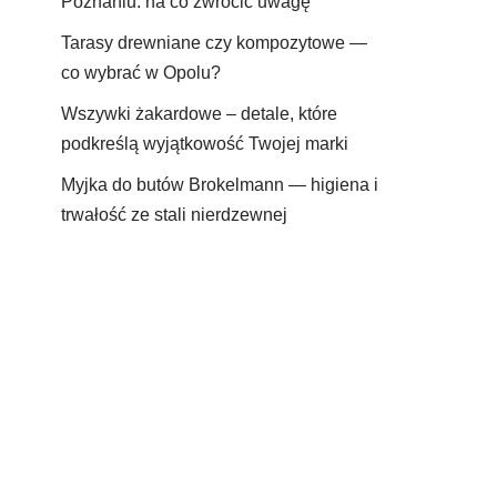
Poznaniu: na co zwrócić uwagę
Tarasy drewniane czy kompozytowe —
co wybrać w Opolu?
Wszywki żakardowe – detale, które
podkreślą wyjątkowość Twojej marki
Myjka do butów Brokelmann — higiena i
trwałość ze stali nierdzewnej