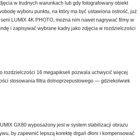
djęcia w trudnych warunkach lub gdy fotografowany obiekt
wobodę wyboru punktu, na który ma być ustawiona ostrość, już
do serii LUMIX 4K PHOTO, można nim nawet nagrywać filmy w
undę i zapisywać wybrane kadry jako zdjęcia w rozdzielczości
 rozdzielczości 16 megapikseli pozwala uchwycić więcej
ności stosowania filtra dolnoprzepustowego — gdziekolwiek
 LUMIX GX80 wyposażony jest w system stabilizacji obrazu
iektywu, by zapewnić lepszą korektę drgań dłoni i kompensować