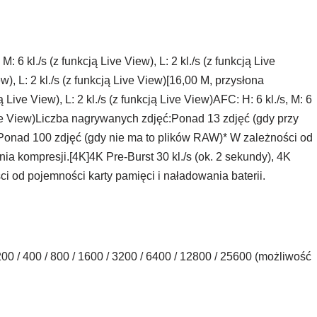
 6 kl./s (z funkcją Live View), L: 2 kl./s (z funkcją Live
ew), L: 2 kl./s (z funkcją Live View)[16,00 M, przysłona
ą Live View), L: 2 kl./s (z funkcją Live View)AFC: H: 6 kl./s, M: 6
ą Live View)Liczba nagrywanych zdjęć:Ponad 13 zdjęć (gdy przy
Ponad 100 zdjęć (gdy nie ma to plików RAW)* W zależności od
nia kompresji.[4K]4K Pre-Burst 30 kl./s (ok. 2 sekundy), 4K
ości od pojemności karty pamięci i naładowania baterii.
 200 / 400 / 800 / 1600 / 3200 / 6400 / 12800 / 25600 (możliwość