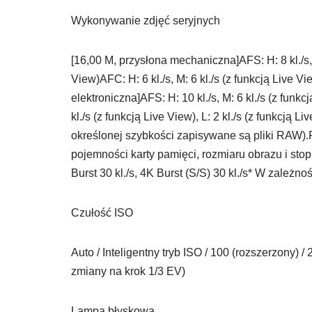
Wykonywanie zdjęć seryjnych
[16,00 M, przysłona mechaniczna]AFS: H: 8 kl./s, M:
View)AFC: H: 6 kl./s, M: 6 kl./s (z funkcją Live Vi
elektroniczna]AFS: H: 10 kl./s, M: 6 kl./s (z funkcj
kl./s (z funkcją Live View), L: 2 kl./s (z funkcj
określonej szybkości zapisywane są pliki RAW).
pojemności karty pamięci, rozmiaru obrazu i stop
Burst 30 kl./s, 4K Burst (S/S) 30 kl./s* W zależn
Czułość ISO
Auto / Inteligentny tryb ISO / 100 (rozszerzony) /
zmiany na krok 1/3 EV)
Lampa błyskowa