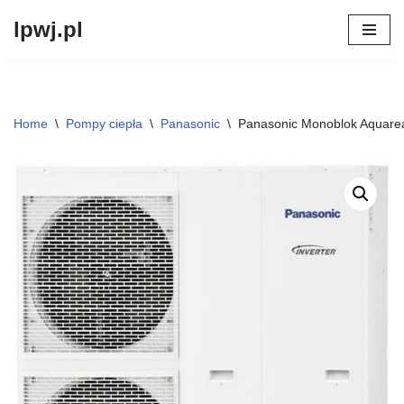
lpwj.pl
Przejdź
do
treści
Home
\
Pompy ciepła
\
Panasonic
\
Panasonic Monoblok Aquare