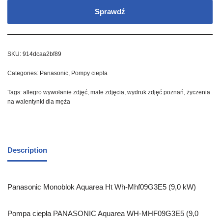
Sprawdź
SKU:
914dcaa2bf89
Categories:
Panasonic
,
Pompy ciepła
Tags:
allegro wywołanie zdjęć
,
małe zdjęcia
,
wydruk zdjęć poznań
,
życzenia
na walentynki dla męża
Description
Panasonic Monoblok Aquarea Ht Wh-Mhf09G3E5 (9,0 kW)
Pompa ciepła PANASONIC Aquarea WH-MHF09G3E5 (9,0