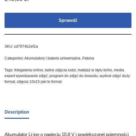
Sprawdź
SKU:
cd7974b2ef1a
Categories:
Akumulatory i baterie uniwersalne
,
Patona
Tags:
fotogaleria online
,
ładne zdjęcia ludzi
,
makijaż w stylu boho
,
media
expert wywoływanie zdjęć
,
program do zdjęć do dowodu
,
wydruk zdjęć duży
format
,
zdjęcia 10x15 jaki to format
Description
Akumulator Li-ion o napięciu 10,8 V i powiększonej pojemności