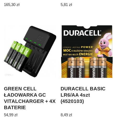
165,30
zł
5,81
zł
GREEN CELL
DURACELL BASIC
ŁADOWARKA GC
LR6/AA 4szt
VITALCHARGER + 4X
(4520103)
BATERIE
AKUMULATORKI AA
54,99
zł
8,49
zł