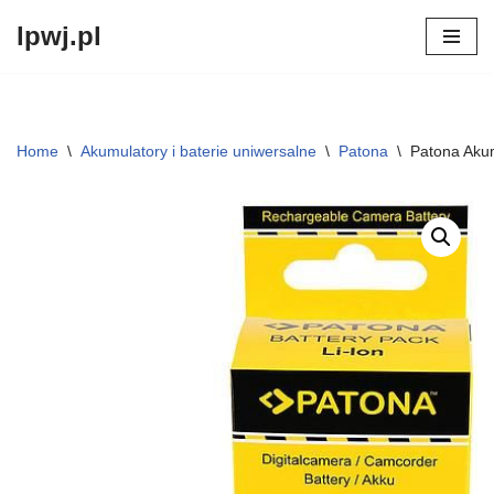
lpwj.pl
Przejdź
do
treści
Home
\
Akumulatory i baterie uniwersalne
\
Patona
\
Patona Aku