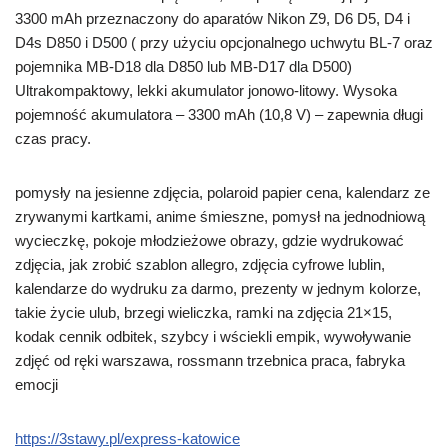
3300 mAh przeznaczony do aparatów Nikon Z9, D6 D5, D4 i
D4s D850 i D500 ( przy użyciu opcjonalnego uchwytu BL-7 oraz
pojemnika MB-D18 dla D850 lub MB-D17 dla D500)
Ultrakompaktowy, lekki akumulator jonowo-litowy. Wysoka
pojemność akumulatora – 3300 mAh (10,8 V) – zapewnia długi
czas pracy.
pomysły na jesienne zdjęcia, polaroid papier cena, kalendarz ze
zrywanymi kartkami, anime śmieszne, pomysł na jednodniową
wycieczkę, pokoje młodzieżowe obrazy, gdzie wydrukować
zdjęcia, jak zrobić szablon allegro, zdjęcia cyfrowe lublin,
kalendarze do wydruku za darmo, prezenty w jednym kolorze,
takie życie ulub, brzegi wieliczka, ramki na zdjęcia 21×15,
kodak cennik odbitek, szybcy i wściekli empik, wywoływanie
zdjęć od ręki warszawa, rossmann trzebnica praca, fabryka
emocji
https://3stawy.pl/express-katowice