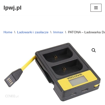
lpwj.pl
Przejdź
do
treści
Home
\
Ładowarki i zasilacze
\
Immax
\
PATONA – Ładowarka D