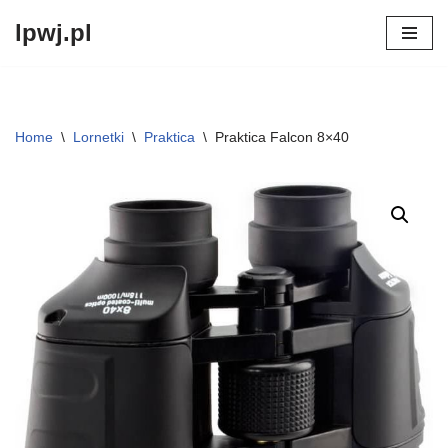
lpwj.pl
Przejdź
do
treści
Home
\
Lornetki
\
Praktica
\
Praktica Falcon 8×40