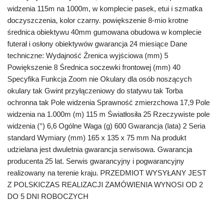
widzenia 115m na 1000m, w komplecie pasek, etui i szmatka
doczyszczenia, kolor czarny. powiększenie 8-mio krotne
średnica obiektywu 40mm gumowana obudowa w komplecie
futerał i osłony obiektywów gwarancja 24 miesiące Dane
techniczne: Wydajność Źrenica wyjściowa (mm) 5
Powiększenie 8 Średnica soczewki frontowej (mm) 40
Specyfika Funkcja Zoom nie Okulary dla osób noszących
okulary tak Gwint przyłączeniowy do statywu tak Torba
ochronna tak Pole widzenia Sprawność zmierzchowa 17,9 Pole
widzenia na 1.000m (m) 115 m Światłosiła 25 Rzeczywiste pole
widzenia (°) 6,6 Ogólne Waga (g) 600 Gwarancja (lata) 2 Seria
standard Wymiary (mm) 165 x 135 x 75 mm Na produkt
udzielana jest dwuletnia gwarancja serwisowa. Gwarancja
producenta 25 lat. Serwis gwarancyjny i pogwarancyjny
realizowany na terenie kraju. PRZEDMIOT WYSYŁANY JEST
Z POLSKICZAS REALIZACJI ZAMÓWIENIA WYNOSI OD 2
DO 5 DNI ROBOCZYCH