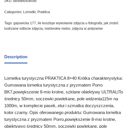
SKU:
8b4db640e09c
Categories:
Lornetki
,
Praktica
Tags:
gajowicka 177
,
ile kosztuje wywołanie zdjęcia u fotografa
,
jak zrobić
lustrzane odbicie zdjęcia
,
niebieskie niebo
,
zdjęcia w antyramie
Description
Lornetka turystyczna PRAKTICA 8×40 Krótka charakterystyka:
Gumowana lornetka turystyczna z pryzmatem Porro
BK7,powiększenie 8-mio krotne, szklane obiektywy ULTRALITo
średnicy 50mm, soczewki powlekane, pole widzenia115m na
1000m, w komplecie pasek, etui i szmatka doczyszczenia,
kolor czarny. Opis oferowanego produktu: Gumowana lornetka
turystyczna z pryzmatem Porro,powiększenie 8-mio krotne,
obiektywyo średnicy 50mm, soczewki powlekane, pole