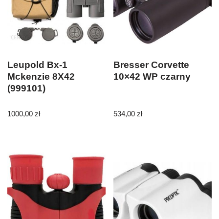
Leupold Bx-1
Bresser Corvette
Mckenzie 8X42
10×42 WP czarny
(999101)
1000,00
zł
534,00
zł