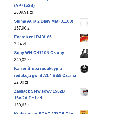
(AP7152B)
2609,91
zł
Sigma Aura 2 Biały Mat (31103)
157,90
zł
Energizer LR43/186
3,24
zł
Sony WH-CH710N Czarny
349,02
zł
Kaiser Śruba redukcyjna
redukcja gwint A1/4 B3/8 Czarna
22,00
zł
Zasilacz Serwisowy 1502D
15V/2A Dc Led
139,63
zł
Kodak microSDHC 128GB Class