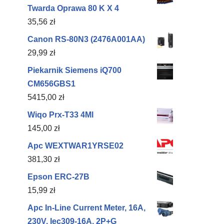
Twarda Oprawa 80 K X 4
35,56
zł
Canon RS-80N3 (2476A001AA)
29,99
zł
Piekarnik Siemens iQ700
CM656GBS1
5415,00
zł
Wiqo Prx-T33 4Ml
145,00
zł
Apc WEXTWAR1YRSE02
381,30
zł
Epson ERC-27B
15,99
zł
Apc In-Line Current Meter, 16A,
230V, Iec309-16A, 2P+G