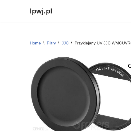
lpwj.pl
Przejdź
do
treści
Home
\
Filtry
\
JJC
\
Przyklejany UV JJC WMCUVR6