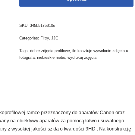
SKU:
345b5175810e
Categories:
Filtry
,
JJC
Tags:
dobre zdjęcia profilowe
,
ile kosztuje wywołanie zdjęcia u
fotografa
,
niebieskie niebo
,
wydrukuj zdjęcia
koprofilowej ramce przeznaczony do aparatów Canon oraz
cowany na obiektywy aparatów za pomocą łatwo usuwalnego i
any z wysokiej jakości szkła o twardości 9HD . Na konstrukcję