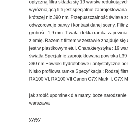
optyczną filtra składa się 19 warstw redukujących
wyróżniającą filtr jest specjalnie zaprojektowana
krótszej niż 390 nm. Przepuszczalność światła z
odwzorowuje barwy i kontrast danej sceny. Filtr
grubości 1,9 mm. Trwała i lekka ramka zapewnia
ziemię. Razem z filtrem w zestawie znajduje si
jest w plastikowym etui. Charakterystyka : 19 w
światła Specjalnie zaprojektowana powłoka L39 eli
390 nm Powłoki hydrofobowe i antystatyczne pom
Nisko profilowa ramka Specyfikacja : Rodzaj fi
RX100 VI, RX100 VII Canon G7X Mark II, G7X Ma
jak zrobić upominek dla mamy, boże narodzenie 
warszawa
yyyyy