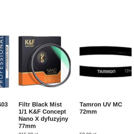
S03
Filtr Black Mist
Tamron UV MC
1/1 K&F Concept
72mm
Nano X dyfuzyjny
77mm