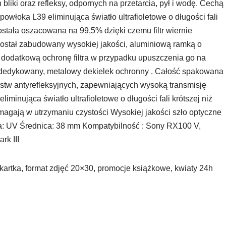
 bliki oraz refleksy, odpornych na przetarcia, pył i wodę. Cechą
 powłoka L39 eliminująca światło ultrafioletowe o długości fali
ostała oszacowana na 99,5% dzięki czemu filtr wiernie
 został zabudowany wysokiej jakości, aluminiową ramką o
 dodatkową ochronę filtra w przypadku upuszczenia go na
ę dedykowany, metalowy dekielek ochronny . Całość spakowana
arstw antyrefleksyjnych, zapewniających wysoką transmisję
minująca światło ultrafioletowe o długości fali krótszej niż
agają w utrzymaniu czystości Wysokiej jakości szło optyczne
ltra: UV Średnica: 38 mm Kompatybilność : Sony RX100 V,
rk III
kartka, format zdjęć 20×30, promocje książkowe, kwiaty 24h