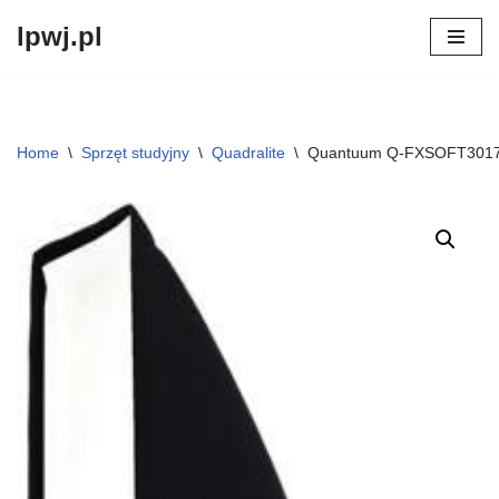
lpwj.pl
Przejdź
do
treści
Home
\
Sprzęt studyjny
\
Quadralite
\
Quantuum Q-FXSOFT301