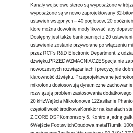
Kanały wejściowe stereo są wyposażone w trój
wyposażone są w nowo zaprojektowany 32-bitow
ustawień wstępnych – 40 pogłosów, 20 opóźnień
które można dowolnie modyfikować, aby dopasow
Dostępny jest także bank pamięci z 20 ustawien
ustawienie zostanie przywołane po włączeniu m
przez RCFs R&D Electronic Department, z udział
dźwięku.PRZEDWZMACNIACZESpecjalnie zaproje
nowoczesnych rozwiązaniach i precyzyjnie dob
klarowność dźwięku. Przeprojektowane jednoko
mikrofonu dostosowują dynamiczne zachowanie 
rozwiązują problem zastosowania dodatkowego
20 kHzWejścia Mikrofonowe 12Zasilanie Phant
częstotliwość środkowaKorektor na kanałach ste
Z.CORE DSPKompresory 6, Kontrola jedną gałk
6Wejście FootswitchObudowa metalTłumiki 100