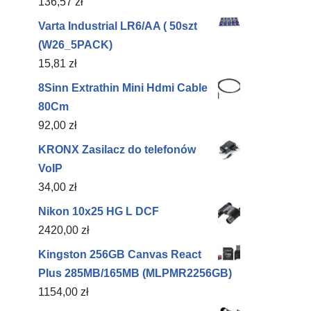
136,57
zł
Varta Industrial LR6/AA ( 50szt
(W26_5PACK)
15,81
zł
8Sinn Extrathin Mini Hdmi Cable
80Cm
92,00
zł
KRONX Zasilacz do telefonów
VoIP
34,00
zł
Nikon 10x25 HG L DCF
2420,00
zł
Kingston 256GB Canvas React
Plus 285MB/165MB (MLPMR2256GB)
1154,00
zł