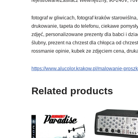
rejestrowaneZasilacz Wewnętrzny, 90-240V, 
fotograf w gliwicach, fotograf kraków starowiślna
drukowanie, tapeta do telefonu, ciekawe pomysł
zdjęć, personalizowane prezenty dla babci i dzi
ślubny, prezent na chrzest dla chłopca od chrzes
rossmanie opinie, kubek ze zdjęciem cena, druk
https://www.alucolor.krakow.pl/malowanie-prosz
Related products