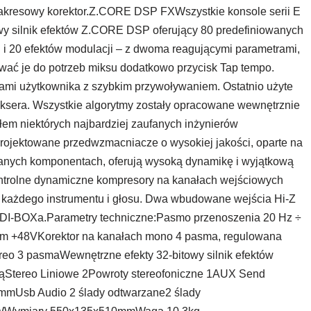
zakresowy korektor.Z.CORE DSP FXWszystkie konsole serii E
y silnik efektów Z.CORE DSP oferujący 80 predefiniowanych
 i 20 efektów modulacji – z dwoma reagującymi parametrami,
ać je do potrzeb miksu dodatkowo przycisk Tap tempo.
iami użytkownika z szybkim przywoływaniem. Ostatnio użyte
iksera. Wszystkie algorytmy zostały opracowane wewnętrznie
em niektórych najbardziej zaufanych inżynierów
ktowane przedwzmacniacze o wysokiej jakości, oparte na
ranych komponentach, oferują wysoką dynamikę i wyjątkową
ntrolne dynamiczne kompresory na kanałach wejściowych
każdego instrumentu i głosu. Dwa wbudowane wejścia Hi-Z
 DI-BOXa.Parametry techniczne:Pasmo przenoszenia 20 Hz ÷
om +48VKorektor na kanałach mono 4 pasma, regulowana
reo 3 pasmaWewnętrzne efekty 32-bitowy silnik efektów
ąStereo Liniowe 2Powroty stereofoniczne 1AUX Send
mmUsb Audio 2 ślady odtwarzane2 ślady