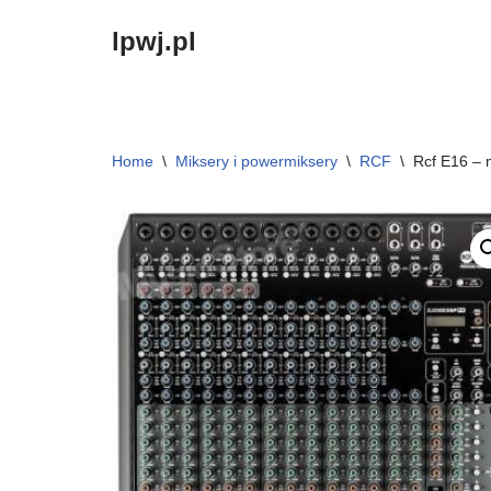
lpwj.pl
Przejdź
do
treści
Home
\
Miksery i powermiksery
\
RCF
\
Rcf E16 – 