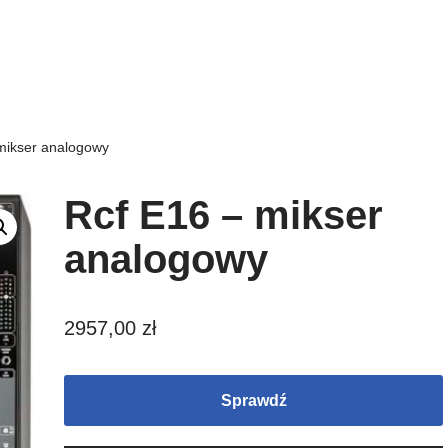
mikser analogowy
Rcf E16 – mikser
analogowy
2957,00
zł
Sprawdź