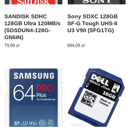
SANDISK SDHC
Sony SDXC 128GB
128GB Ultra 120MB/s
SF-G Tough UHS-II
(SDSDUN4-128G-
U3 V90 (SFG1TG)
GN6IN)
79,99
zł
894,09
zł