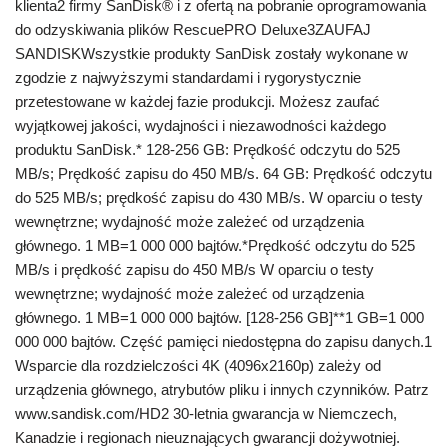
klienta2 firmy SanDisk® i z ofertą na pobranie oprogramowania
do odzyskiwania plików RescuePRO Deluxe3ZAUFAJ
SANDISKWszystkie produkty SanDisk zostały wykonane w
zgodzie z najwyższymi standardami i rygorystycznie
przetestowane w każdej fazie produkcji. Możesz zaufać
wyjątkowej jakości, wydajności i niezawodności każdego
produktu SanDisk.* 128-256 GB: Prędkość odczytu do 525
MB/s; Prędkość zapisu do 450 MB/s. 64 GB: Prędkość odczytu
do 525 MB/s; prędkość zapisu do 430 MB/s. W oparciu o testy
wewnętrzne; wydajność może zależeć od urządzenia
głównego. 1 MB=1 000 000 bajtów.*Prędkość odczytu do 525
MB/s i prędkość zapisu do 450 MB/s W oparciu o testy
wewnętrzne; wydajność może zależeć od urządzenia
głównego. 1 MB=1 000 000 bajtów. [128-256 GB]**1 GB=1 000
000 000 bajtów. Część pamięci niedostępna do zapisu danych.1
Wsparcie dla rozdzielczości 4K (4096x2160p) zależy od
urządzenia głównego, atrybutów pliku i innych czynników. Patrz
www.sandisk.com/HD2 30-letnia gwarancja w Niemczech,
Kanadzie i regionach nieuznających gwarancji dożywotniej.