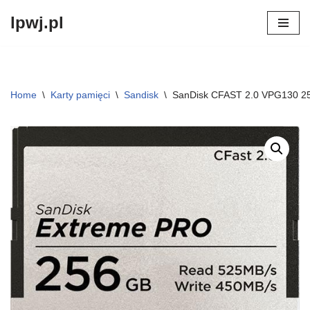
lpwj.pl
Przejdź
do
treści
Home
\
Karty pamięci
\
Sandisk
\
SanDisk CFAST 2.0 VPG130 2