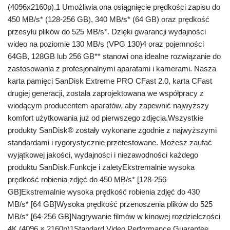
(4096x2160p).1 Umożliwia ona osiągnięcie prędkości zapisu do
450 MB/s* (128-256 GB), 340 MB/s* (64 GB) oraz prędkość
przesyłu plików do 525 MB/s*. Dzięki gwarancji wydajności
wideo na poziomie 130 MB/s (VPG 130)4 oraz pojemności
64GB, 128GB lub 256 GB** stanowi ona idealne rozwiązanie do
zastosowania z profesjonalnymi aparatami i kamerami. Nasza
karta pamięci SanDisk Extreme PRO CFast 2.0, karta CFast
drugiej generacji, została zaprojektowana we współpracy z
wiodącym producentem aparatów, aby zapewnić najwyższy
komfort użytkowania już od pierwszego zdjęcia.Wszystkie
produkty SanDisk® zostały wykonane zgodnie z najwyższymi
standardami i rygorystycznie przetestowane. Możesz zaufać
wyjątkowej jakości, wydajności i niezawodności każdego
produktu SanDisk.Funkcje i zaletyEkstremalnie wysoka
prędkość robienia zdjęć do 450 MB/s* [128-256
GB]Ekstremalnie wysoka prędkość robienia zdjęć do 430
MB/s* [64 GB]Wysoka prędkość przenoszenia plików do 525
MB/s* [64-256 GB]Nagrywanie filmów w kinowej rozdzielczości
4K (4096 × 2160p)1Standard Video Performance Guarantee