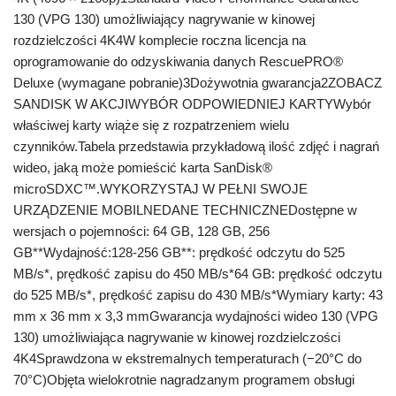
130 (VPG 130) umożliwiający nagrywanie w kinowej
rozdzielczości 4K4W komplecie roczna licencja na
oprogramowanie do odzyskiwania danych RescuePRO®
Deluxe (wymagane pobranie)3Dożywotnia gwarancja2ZOBACZ
SANDISK W AKCJIWYBÓR ODPOWIEDNIEJ KARTYWybór
właściwej karty wiąże się z rozpatrzeniem wielu
czynników.Tabela przedstawia przykładową ilość zdjęć i nagrań
wideo, jaką może pomieścić karta SanDisk®
microSDXC™.WYKORZYSTAJ W PEŁNI SWOJE
URZĄDZENIE MOBILNEDANE TECHNICZNEDostępne w
wersjach o pojemności: 64 GB, 128 GB, 256
GB**Wydajność:128-256 GB**: prędkość odczytu do 525
MB/s*, prędkość zapisu do 450 MB/s*64 GB: prędkość odczytu
do 525 MB/s*, prędkość zapisu do 430 MB/s*Wymiary karty: 43
mm x 36 mm x 3,3 mmGwarancja wydajności wideo 130 (VPG
130) umożliwiająca nagrywanie w kinowej rozdzielczości
4K4Sprawdzona w ekstremalnych temperaturach (−20°C do
70°C)Objęta wielokrotnie nagradzanym programem obsługi