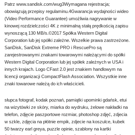
Patrz www.sandisk.com/wug3Wymagana rejestracja;
obowiązują przepisy regulaminu.4Gwarancja wydajności wideo
(Video Performance Guarantee) umożliwia nagrywanie w
kinowej rozdzielczości 4K z minimalną stałą prędkością zapisu
wynoszącą 130 MB/s.©2017 Spółka Western Digital
Corporation lub jej spółki zależne. Wszelkie prawa zastrzeżone.
SanDisk, SanDisk Extreme PRO i RescuePro są
zarejestrowanymi znakami towarowymi należącymi do spółki
Western Digital Corporation lub jej spółek zależnych w USA i
innych krajach. Logo CFast 2.0 jest znakiem handlowym na
licencji organizacji CompactFlash Association. Wszystkie inne
znaki towarowe należą do ich właścicieli.
słupca fotograf, kodak poznań, pamiątki upominki gdańsk, etui
na wizytówki ze skóry, miarka do wydruku, żelowe nakładki na
telefon, zdjęcie paszportowe rozmiar, photoshop zdjęć, zdjecia
w szkle, zdjęcia na płótnie empik, zdjecie na koszulce, kubek
50 twarzy earl greya, puzzle opinie, szablony na kartki