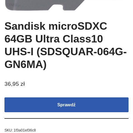
Sandisk microSDXC
64GB Ultra Class10
UHS-I (SDSQUAR-064G-
GN6MA)
36,95
zł
Sprawdź
SKU:
1f3a01ef36c8