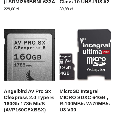
(LSDMI256BBNL633A)
Class 10 UHS-I/U3 A2
V30
229,00
zł
89,99
zł
(TS128GUSD340S)
Angelbird Av Pro Sx
MicroSD Integral
Cfexpress 2.0 Type B
MICRO SDXC 64GB ,
160Gb 1785 Mb/S
R:100MB/s W:70MB/s
(AVP160CFXBSX)
U3 V30