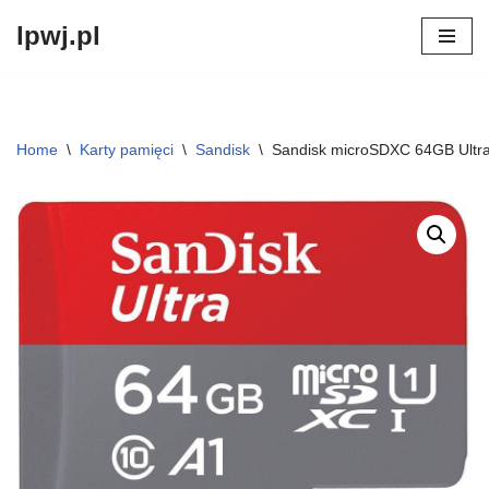
lpwj.pl
Przejdź
do
treści
Home
\
Karty pamięci
\
Sandisk
\
Sandisk microSDXC 64GB Ult