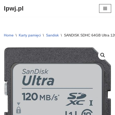
lpwj.pl
Przejdź
do
treści
Home
\
Karty pamięci
\
Sandisk
\
SANDISK SDHC 64GB Ultra 1