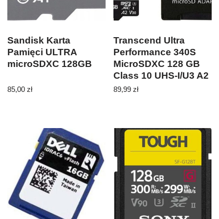
Sandisk Karta
Transcend Ultra
Pamięci ULTRA
Performance 340S
microSDXC 128GB
MicroSDXC 128 GB
Class 10 UHS-I/U3 A2
V30
85,00
zł
89,99
zł
(TS128GUSD340S)