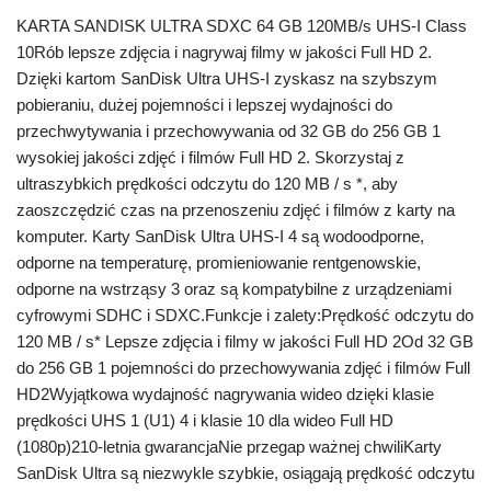
KARTA SANDISK ULTRA SDXC 64 GB 120MB/s UHS-I Class
10Rób lepsze zdjęcia i nagrywaj filmy w jakości Full HD 2.
Dzięki kartom SanDisk Ultra UHS-I zyskasz na szybszym
pobieraniu, dużej pojemności i lepszej wydajności do
przechwytywania i przechowywania od 32 GB do 256 GB 1
wysokiej jakości zdjęć i filmów Full HD 2. Skorzystaj z
ultraszybkich prędkości odczytu do 120 MB / s *, aby
zaoszczędzić czas na przenoszeniu zdjęć i filmów z karty na
komputer. Karty SanDisk Ultra UHS-I 4 są wodoodporne,
odporne na temperaturę, promieniowanie rentgenowskie,
odporne na wstrząsy 3 oraz są kompatybilne z urządzeniami
cyfrowymi SDHC i SDXC.Funkcje i zalety:Prędkość odczytu do
120 MB / s* Lepsze zdjęcia i filmy w jakości Full HD 2Od 32 GB
do 256 GB 1 pojemności do przechowywania zdjęć i filmów Full
HD2Wyjątkowa wydajność nagrywania wideo dzięki klasie
prędkości UHS 1 (U1) 4 i klasie 10 dla wideo Full HD
(1080p)210-letnia gwarancjaNie przegap ważnej chwiliKarty
SanDisk Ultra są niezwykle szybkie, osiągają prędkość odczytu