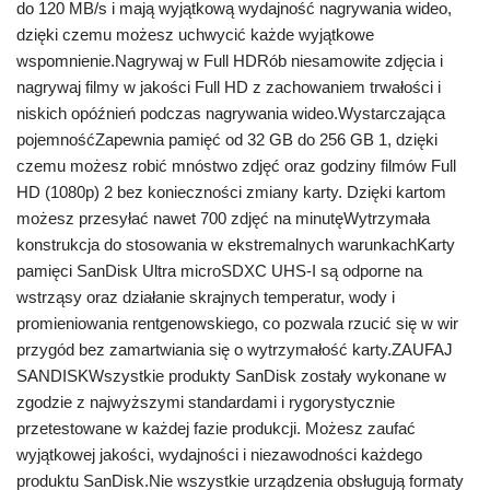
do 120 MB/s i mają wyjątkową wydajność nagrywania wideo,
dzięki czemu możesz uchwycić każde wyjątkowe
wspomnienie.Nagrywaj w Full HDRób niesamowite zdjęcia i
nagrywaj filmy w jakości Full HD z zachowaniem trwałości i
niskich opóźnień podczas nagrywania wideo.Wystarczająca
pojemnośćZapewnia pamięć od 32 GB do 256 GB 1, dzięki
czemu możesz robić mnóstwo zdjęć oraz godziny filmów Full
HD (1080p) 2 bez konieczności zmiany karty. Dzięki kartom
możesz przesyłać nawet 700 zdjęć na minutęWytrzymała
konstrukcja do stosowania w ekstremalnych warunkachKarty
pamięci SanDisk Ultra microSDXC UHS-I są odporne na
wstrząsy oraz działanie skrajnych temperatur, wody i
promieniowania rentgenowskiego, co pozwala rzucić się w wir
przygód bez zamartwiania się o wytrzymałość karty.ZAUFAJ
SANDISKWszystkie produkty SanDisk zostały wykonane w
zgodzie z najwyższymi standardami i rygorystycznie
przetestowane w każdej fazie produkcji. Możesz zaufać
wyjątkowej jakości, wydajności i niezawodności każdego
produktu SanDisk.Nie wszystkie urządzenia obsługują formaty