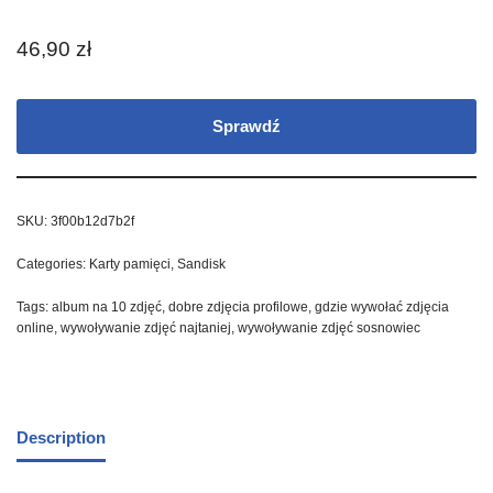
46,90
zł
Sprawdź
SKU:
3f00b12d7b2f
Categories:
Karty pamięci
,
Sandisk
Tags:
album na 10 zdjęć
,
dobre zdjęcia profilowe
,
gdzie wywołać zdjęcia
online
,
wywoływanie zdjęć najtaniej
,
wywoływanie zdjęć sosnowiec
Description