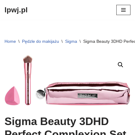
lpwj.pl
Przejdź
do
treści
Home
\
Pędzle do makijażu
\
Sigma
\
Sigma Beauty 3DHD Perfect
Sigma Beauty 3DHD
Perfect Complexion Set