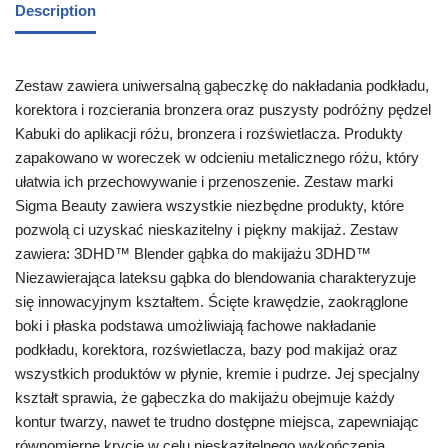
Description
Zestaw zawiera uniwersalną gąbeczkę do nakładania podkładu,
korektora i rozcierania bronzera oraz puszysty podróżny pędzel
Kabuki do aplikacji różu, bronzera i rozświetlacza. Produkty
zapakowano w woreczek w odcieniu metalicznego różu, który
ułatwia ich przechowywanie i przenoszenie. Zestaw marki
Sigma Beauty zawiera wszystkie niezbędne produkty, które
pozwolą ci uzyskać nieskazitelny i piękny makijaż. Zestaw
zawiera: 3DHD™ Blender gąbka do makijażu 3DHD™
Niezawierająca lateksu gąbka do blendowania charakteryzuje
się innowacyjnym kształtem. Ścięte krawędzie, zaokrąglone
boki i płaska podstawa umożliwiają fachowe nakładanie
podkładu, korektora, rozświetlacza, bazy pod makijaż oraz
wszystkich produktów w płynie, kremie i pudrze. Jej specjalny
kształt sprawia, że gąbeczka do makijażu obejmuje każdy
kontur twarzy, nawet te trudno dostępne miejsca, zapewniając
równomierne krycie w celu nieskazitelnego wykończenia.