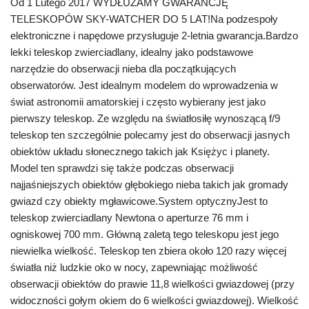
Od 1 Lutego 2017 WYDŁUŻAMY GWARANCJĘ
TELESKOPÓW SKY-WATCHER DO 5 LAT!Na podzespoły
elektroniczne i napędowe przysługuje 2-letnia gwarancja.Bardzo
lekki teleskop zwierciadlany, idealny jako podstawowe
narzędzie do obserwacji nieba dla początkujących
obserwatorów. Jest idealnym modelem do wprowadzenia w
świat astronomii amatorskiej i często wybierany jest jako
pierwszy teleskop. Ze względu na światłosiłę wynoszącą f/9
teleskop ten szczególnie polecamy jest do obserwacji jasnych
obiektów układu słonecznego takich jak Księżyc i planety.
Model ten sprawdzi się także podczas obserwacji
najjaśniejszych obiektów głębokiego nieba takich jak gromady
gwiazd czy obiekty mgławicowe.System optycznyJest to
teleskop zwierciadlany Newtona o aperturze 76 mm i
ogniskowej 700 mm. Główną zaletą tego teleskopu jest jego
niewielka wielkość. Teleskop ten zbiera około 120 razy więcej
światła niż ludzkie oko w nocy, zapewniając możliwość
obserwacji obiektów do prawie 11,8 wielkości gwiazdowej (przy
widoczności gołym okiem do 6 wielkości gwiazdowej). Wielkość