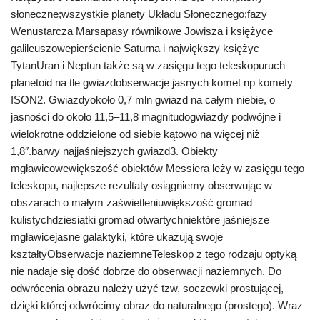
słoneczne;wszystkie planety Układu Słonecznego;fazy
Wenustarcza Marsapasy równikowe Jowisza i księżyce
galileuszowepierścienie Saturna i największy księżyc
TytanUran i Neptun także są w zasięgu tego teleskopuruch
planetoid na tle gwiazdobserwacje jasnych komet np komety
ISON2. Gwiazdyokoło 0,7 mln gwiazd na całym niebie, o
jasności do około 11,5–11,8 magnitudogwiazdy podwójne i
wielokrotne oddzielone od siebie kątowo na więcej niż
1,8″.barwy najjaśniejszych gwiazd3. Obiekty
mgławicowewiększość obiektów Messiera leży w zasięgu tego
teleskopu, najlepsze rezultaty osiągniemy obserwując w
obszarach o małym zaświetleniuwiększość gromad
kulistychdziesiątki gromad otwartychniektóre jaśniejsze
mgławicejasne galaktyki, które ukazują swoje
kształtyObserwacje naziemneTeleskop z tego rodzaju optyką
nie nadaje się dość dobrze do obserwacji naziemnych. Do
odwrócenia obrazu należy użyć tzw. soczewki prostującej,
dzięki której odwrócimy obraz do naturalnego (prostego). Wraz