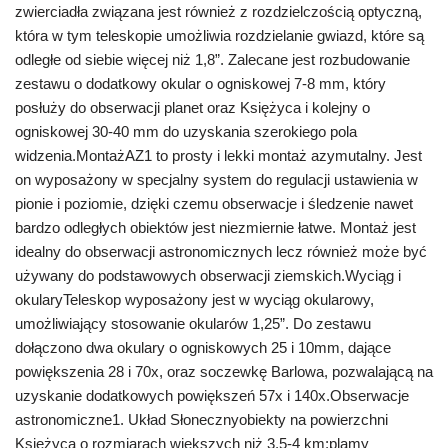
zwierciadła związana jest również z rozdzielczością optyczną,
która w tym teleskopie umożliwia rozdzielanie gwiazd, które są
odległe od siebie więcej niż 1,8”. Zalecane jest rozbudowanie
zestawu o dodatkowy okular o ogniskowej 7-8 mm, który
posłuży do obserwacji planet oraz Księżyca i kolejny o
ogniskowej 30-40 mm do uzyskania szerokiego pola
widzenia.MontażAZ1 to prosty i lekki montaż azymutalny. Jest
on wyposażony w specjalny system do regulacji ustawienia w
pionie i poziomie, dzięki czemu obserwacje i śledzenie nawet
bardzo odległych obiektów jest niezmiernie łatwe. Montaż jest
idealny do obserwacji astronomicznych lecz również może być
używany do podstawowych obserwacji ziemskich.Wyciąg i
okularyTeleskop wyposażony jest w wyciąg okularowy,
umożliwiający stosowanie okularów 1,25”. Do zestawu
dołączono dwa okulary o ogniskowych 25 i 10mm, dające
powiększenia 28 i 70x, oraz soczewkę Barlowa, pozwalającą na
uzyskanie dodatkowych powiększeń 57x i 140x.Obserwacje
astronomiczne1. Układ Słonecznyobiekty na powierzchni
Księżyca o rozmiarach większych niż 3,5-4 km;plamy