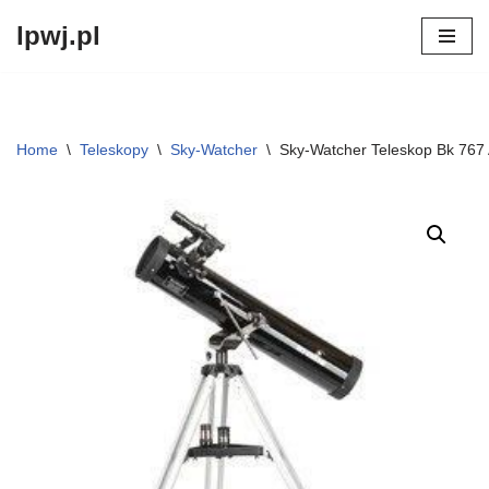
lpwj.pl
Przejdź
do
treści
Home
\
Teleskopy
\
Sky-Watcher
\
Sky-Watcher Teleskop Bk 767