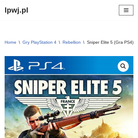
lpwj.pl
Przejdź
do
treści
Home
\
Gry PlayStation 4
\
Rebellion
\
Sniper Elite 5 (Gra PS4)