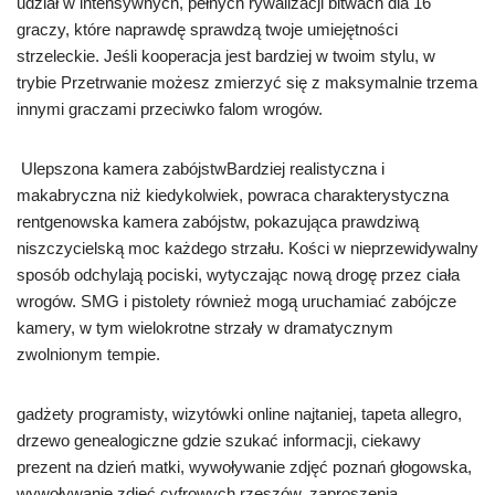
udział w intensywnych, pełnych rywalizacji bitwach dla 16
graczy, które naprawdę sprawdzą twoje umiejętności
strzeleckie. Jeśli kooperacja jest bardziej w twoim stylu, w
trybie Przetrwanie możesz zmierzyć się z maksymalnie trzema
innymi graczami przeciwko falom wrogów.
Ulepszona kamera zabójstwBardziej realistyczna i
makabryczna niż kiedykolwiek, powraca charakterystyczna
rentgenowska kamera zabójstw, pokazująca prawdziwą
niszczycielską moc każdego strzału. Kości w nieprzewidywalny
sposób odchylają pociski, wytyczając nową drogę przez ciała
wrogów. SMG i pistolety również mogą uruchamiać zabójcze
kamery, w tym wielokrotne strzały w dramatycznym
zwolnionym tempie.
gadżety programisty, wizytówki online najtaniej, tapeta allegro,
drzewo genealogiczne gdzie szukać informacji, ciekawy
prezent na dzień matki, wywoływanie zdjęć poznań głogowska,
wywoływanie zdjęć cyfrowych rzeszów, zaproszenia