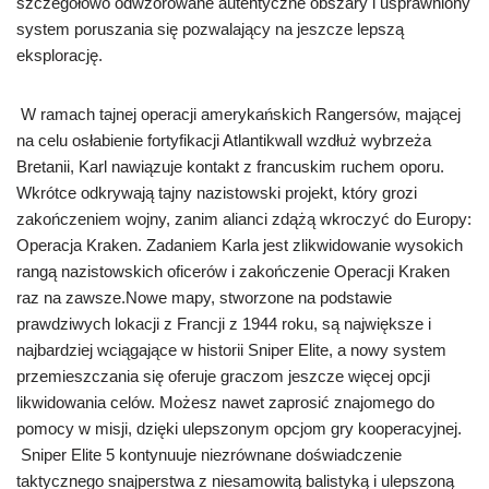
szczegółowo odwzorowane autentyczne obszary i usprawniony
system poruszania się pozwalający na jeszcze lepszą
eksplorację.
W ramach tajnej operacji amerykańskich Rangersów, mającej
na celu osłabienie fortyfikacji Atlantikwall wzdłuż wybrzeża
Bretanii, Karl nawiązuje kontakt z francuskim ruchem oporu.
Wkrótce odkrywają tajny nazistowski projekt, który grozi
zakończeniem wojny, zanim alianci zdążą wkroczyć do Europy:
Operacja Kraken. Zadaniem Karla jest zlikwidowanie wysokich
rangą nazistowskich oficerów i zakończenie Operacji Kraken
raz na zawsze.Nowe mapy, stworzone na podstawie
prawdziwych lokacji z Francji z 1944 roku, są największe i
najbardziej wciągające w historii Sniper Elite, a nowy system
przemieszczania się oferuje graczom jeszcze więcej opcji
likwidowania celów. Możesz nawet zaprosić znajomego do
pomocy w misji, dzięki ulepszonym opcjom gry kooperacyjnej.
Sniper Elite 5 kontynuuje niezrównane doświadczenie
taktycznego snajperstwa z niesamowitą balistyką i ulepszoną