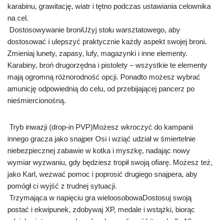
karabinu, grawitację, wiatr i tętno podczas ustawiania celownika
na cel.
Dostosowywanie broniUżyj stołu warsztatowego, aby
dostosować i ulepszyć praktycznie każdy aspekt swojej broni.
Zmieniaj lunety, zapasy, lufy, magazynki i inne elementy.
Karabiny, broń drugorzędna i pistolety – wszystkie te elementy
mają ogromną różnorodność opcji. Ponadto możesz wybrać
amunicję odpowiednią do celu, od przebijającej pancerz po
nieśmiercionośną.
Tryb inwazji (drop-in PVP)Możesz wkroczyć do kampanii
innego gracza jako snajper Osi i wziąć udział w śmiertelnie
niebezpiecznej zabawie w kotka i myszkę, nadając nowy
wymiar wyzwaniu, gdy będziesz tropił swoją ofiarę. Możesz też,
jako Karl, wezwać pomoc i poprosić drugiego snajpera, aby
pomógł ci wyjść z trudnej sytuacji.
Trzymająca w napięciu gra wieloosobowaDostosuj swoją
postać i ekwipunek, zdobywaj XP, medale i wstążki, biorąc