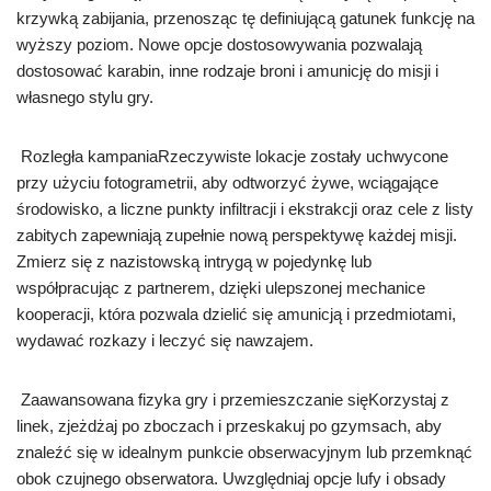
krzywką zabijania, przenosząc tę definiującą gatunek funkcję na
wyższy poziom. Nowe opcje dostosowywania pozwalają
dostosować karabin, inne rodzaje broni i amunicję do misji i
własnego stylu gry.
Rozległa kampaniaRzeczywiste lokacje zostały uchwycone
przy użyciu fotogrametrii, aby odtworzyć żywe, wciągające
środowisko, a liczne punkty infiltracji i ekstrakcji oraz cele z listy
zabitych zapewniają zupełnie nową perspektywę każdej misji.
Zmierz się z nazistowską intrygą w pojedynkę lub
współpracując z partnerem, dzięki ulepszonej mechanice
kooperacji, która pozwala dzielić się amunicją i przedmiotami,
wydawać rozkazy i leczyć się nawzajem.
Zaawansowana fizyka gry i przemieszczanie sięKorzystaj z
linek, zjeżdżaj po zboczach i przeskakuj po gzymsach, aby
znaleźć się w idealnym punkcie obserwacyjnym lub przemknąć
obok czujnego obserwatora. Uwzględniaj opcje lufy i obsady