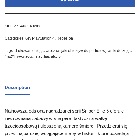
SKU:
dd6e863e0c03
Categories:
Gry PlayStation 4
,
Rebellion
Tags:
drukowanie zdjęć wrocław
,
jaki obiektyw do portretów
,
ramki do zdjęć
15x21
,
wywoływanie zdjęć olsztyn
Description
Najnowsza odsłona nagradzanej serii Sniper Elite 5 oferuje
niezrównaną zabawę w snajpera, taktyczną walkę
trzecioosobową i ulepszoną kamerę śmierci. Przedzieraj się
przez najbardziej wciągające mapy w historii, które posiadają