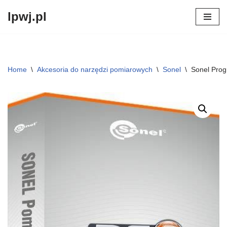
lpwj.pl
Przejdź
do
treści
Home
\
Akcesoria do narzędzi pomiarowych
\
Sonel
\
Sonel Pro