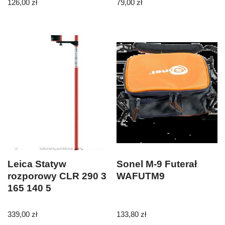
2000mAh 14.40Wh
126,00
zł
79,00
zł
Ni-MH 7.2V
CSGTC850SL
Leica Statyw
Sonel M-9 Futerał
rozporowy CLR 290 3
WAFUTM9
165 140 5
339,00
zł
133,80
zł