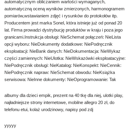
automatycznym obliczaniem wartości wymaganych,
automatyczną oceną wyników zmierzonych, harmonogramem
pomiarów,wstawianiem zdjęć i rysunków do protokołów itp.
Producentem jest marka Sonel, która istnieje już od ponad 20
lat. Firma prowadzi dystrybucję produktów w kraju i poza jego
granicami.Instrukcja obsługi: NieSchemat połączeń: NieLista
opcji wyboru: NieDokumenty dodatkowe: NiePodręcznik
eksploatacji: NieBank danych: NieDokumentacja: NieWykaz
części zamiennych: NieUlotka: NieWskazówki eksploatacyjne:
NiePodręcznik obsługi: NieKatalog: NieKonspekt: NieCennik:
NiePodręcznik napraw: NieSchemat obwodu: NieKsiążka
serwisowa: NieInne dokumenty: NieOprogramowanie: Tak
albumy dla dzieci empik, prezent na 40 tkę dla niej, ulotki play,
najładniejsze strony internetowe, mobilne allegro 20 zł, do
telefonu etui, kolaż urodzinowy, napisy pod zdj
yyyyy