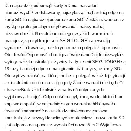
Dla najbardziej odpornej1 karty SD nie ma zadań
niemożliwychPrzedstawiamy najszybszą i najbardziej odporną
kartę SD.To najbardziej odporna karta SD. Została stworzona z
myślą o profesjonalnym użytkowaniu i maksymalnej
niezawodności. Niezależnie od tego, w jakich warunkach
pracujesz, specyfikacje serii SF-G TOUGH zapewniają
wydajność i trwałość, na których można polegać.Odporność.
Oto dowód.Odporność chroniąca Twoje daneDzięki niezwykle
wytrzymałej konstrukcji z żywicy karty z serii SF-G TOUGH są
18 razy bardziej odporne na zginanie niż tradycyjne karty SD.
Oto wytrzymałość, na której możesz polegać w każdej sytuacji
– niezależnie od otoczenia i pogody.Żadne warunki nie będą Ci
straszneBrak jakichkolwiek zmartwień dotyczących
wyjątkowych zdjęć. Odporność na pył, kurz, wodę, błoto i brud
zapewnia spokój w najtrudniejszych warunkachNiebywała
trwałość i odporność na uszkodzeniaJednoczęściowa
konstrukcja z niezwykle solidnych materiałów – nowa karta SD
jest odporna na upadek z wysokości nawet 5 m 2.Wyjątkowo