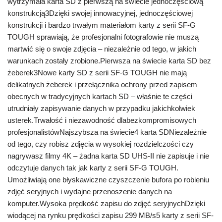
wytrzymała karta SD z pierwszą na świecie jednoczęściową
konstrukcją3Dzięki swojej innowacyjnej, jednoczęściowej
konstrukcji i bardzo trwałym materiałom karty z serii SF-G
TOUGH sprawiają, że profesjonalni fotografowie nie muszą
martwić się o swoje zdjęcia – niezależnie od tego, w jakich
warunkach zostały zrobione.Pierwsza na świecie karta SD bez
żeberek3Nowe karty SD z serii SF-G TOUGH nie mają
delikatnych żeberek i przełącznika ochrony przed zapisem
obecnych w tradycyjnych kartach SD – właśnie te części
utrudniały zapisywanie danych w przypadku jakichkolwiek
usterek.Trwałość i niezawodność dlabezkompromisowych
profesjonalistówNajszybsza na świecie4 karta SDNiezależnie
od tego, czy robisz zdjęcia w wysokiej rozdzielczości czy
nagrywasz filmy 4K – żadna karta SD UHS-II nie zapisuje i nie
odczytuje danych tak jak karty z serii SF-G TOUGH.
Umożliwiają one błyskawiczne czyszczenie bufora po robieniu
zdjęć seryjnych i wydajne przenoszenie danych na
komputer.Wysoka prędkość zapisu do zdjęć seryjnychDzięki
wiodącej na rynku prędkości zapisu 299 MB/s5 karty z serii SF-