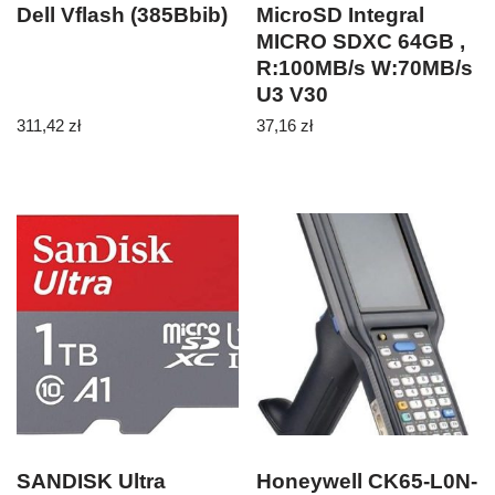
Dell Vflash (385Bbib)
MicroSD Integral
MICRO SDXC 64GB ,
R:100MB/s W:70MB/s
U3 V30
311,42
zł
37,16
zł
SANDISK Ultra
Honeywell CK65-L0N-