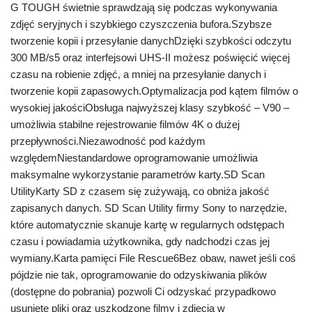
G TOUGH świetnie sprawdzają się podczas wykonywania
zdjęć seryjnych i szybkiego czyszczenia bufora.Szybsze
tworzenie kopii i przesyłanie danychDzięki szybkości odczytu
300 MB/s5 oraz interfejsowi UHS-II możesz poświęcić więcej
czasu na robienie zdjęć, a mniej na przesyłanie danych i
tworzenie kopii zapasowych.Optymalizacja pod kątem filmów o
wysokiej jakościObsługa najwyższej klasy szybkość – V90 –
umożliwia stabilne rejestrowanie filmów 4K o dużej
przepływności.Niezawodność pod każdym
względemNiestandardowe oprogramowanie umożliwia
maksymalne wykorzystanie parametrów karty.SD Scan
UtilityKarty SD z czasem się zużywają, co obniża jakość
zapisanych danych. SD Scan Utility firmy Sony to narzędzie,
które automatycznie skanuje kartę w regularnych odstępach
czasu i powiadamia użytkownika, gdy nadchodzi czas jej
wymiany.Karta pamięci File Rescue6Bez obaw, nawet jeśli coś
pójdzie nie tak, oprogramowanie do odzyskiwania plików
(dostępne do pobrania) pozwoli Ci odzyskać przypadkowo
usunięte pliki oraz uszkodzone filmy i zdjęcia w