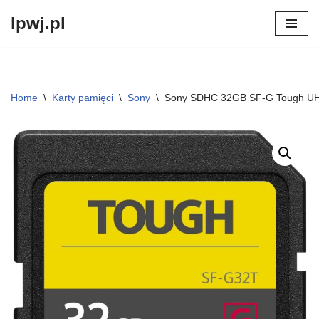
lpwj.pl
Przejdź
do
treści
Home
\
Karty pamięci
\
Sony
\
Sony SDHC 32GB SF-G Tough UH