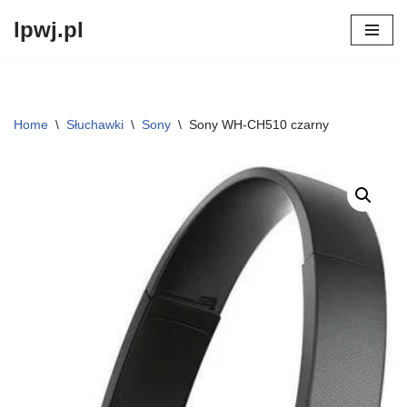
lpwj.pl
Przejdź
do
treści
Home
\
Słuchawki
\
Sony
\
Sony WH-CH510 czarny