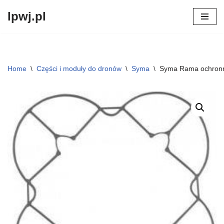
lpwj.pl
Przejdź
do
treści
Home
\
Części i moduły do dronów
\
Syma
\
Syma Rama ochron