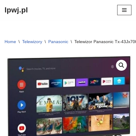
lpwj.pl
Przejdź
do
treści
Home
\
Telewizory
\
Panasonic
\
Telewizor Panasonic Tx-43Jx70