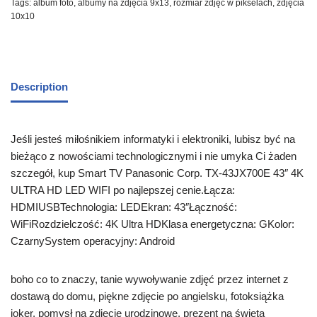
Tags:
album foto
,
albumy na zdjęcia 9x13
,
rozmiar zdjęć w pikselach
,
zdjęcia
10x10
Description
Jeśli jesteś miłośnikiem informatyki i elektroniki, lubisz być na
bieżąco z nowościami technologicznymi i nie umyka Ci żaden
szczegół, kup Smart TV Panasonic Corp. TX-43JX700E 43″ 4K
ULTRA HD LED WIFI po najlepszej cenie.Łącza:
HDMIUSBTechnologia: LEDEkran: 43″Łączność:
WiFiRozdzielczość: 4K Ultra HDKlasa energetyczna: GKolor:
CzarnySystem operacyjny: Android
boho co to znaczy, tanie wywoływanie zdjęć przez internet z
dostawą do domu, piękne zdjęcie po angielsku, fotoksiążka
joker, pomysł na zdjęcie urodzinowe, prezent na święta