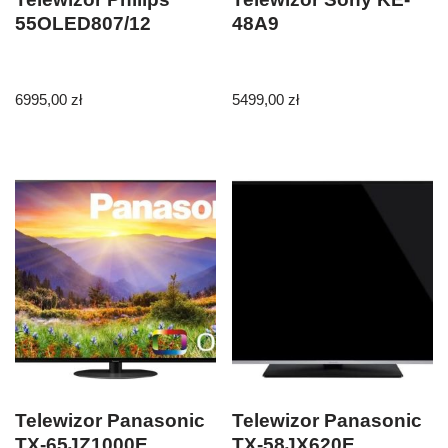
55OLED807/12
48A9
6995,00
zł
5499,00
zł
Telewizor Panasonic
Telewizor Panasonic
TX-65JZ1000E
TX-58JX620E