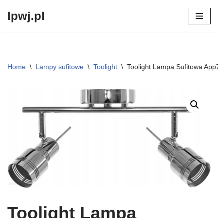
lpwj.pl
Przejdź
do
treści
Home
\
Lampy sufitowe
\
Toolight
\
Toolight Lampa Sufitowa App
Toolight Lampa