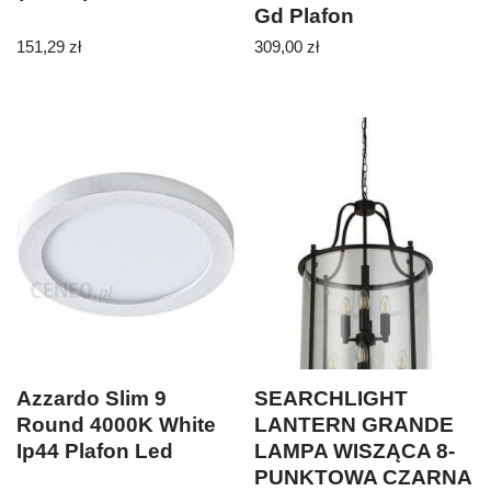
Gd Plafon
(700215Gd)
151,29
zł
309,00
zł
Azzardo Slim 9
SEARCHLIGHT
Round 4000K White
LANTERN GRANDE
Ip44 Plafon Led
LAMPA WISZĄCA 8-
PUNKTOWA CZARNA