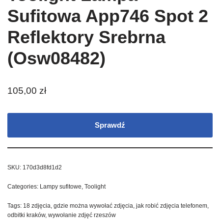
Sufitowa App746 Spot 2
Reflektory Srebrna
(Osw08482)
105,00
zł
Sprawdź
SKU:
170d3d8fd1d2
Categories:
Lampy sufitowe
,
Toolight
Tags:
18 zdjęcia
,
gdzie można wywołać zdjęcia
,
jak robić zdjęcia telefonem
,
odbitki kraków
,
wywołanie zdjęć rzeszów