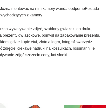
hMożna montować na nim kamery wandaloodpornePosiada
cz wychodzących z kamery
worzno wywoływanie zdjęć, szablony gwiazdki do druku,
 na prezenty gwiazdkowe, pomysl na zapakowanie prezentu,
kiem, gdzie kupić etui, zfoto allegro, fotograf swarzędz
 zdjęcie, ciekawe nadruki na koszulkach, rossmann ile
oływanie zdjęć szczecin ceny, kot słodki