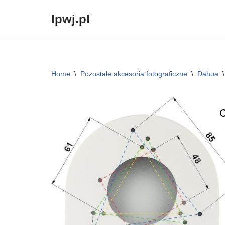
lpwj.pl
Przejdź
do
treści
Home
\
Pozostałe akcesoria fotograficzne
\
Dahua
\