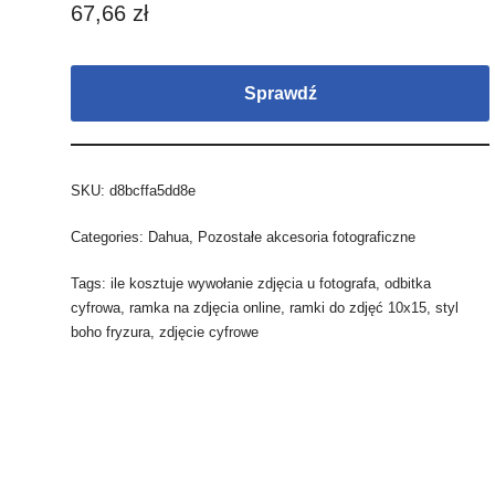
67,66
zł
Sprawdź
SKU:
d8bcffa5dd8e
Categories:
Dahua
,
Pozostałe akcesoria fotograficzne
Tags:
ile kosztuje wywołanie zdjęcia u fotografa
,
odbitka
cyfrowa
,
ramka na zdjęcia online
,
ramki do zdjęć 10x15
,
styl
boho fryzura
,
zdjęcie cyfrowe