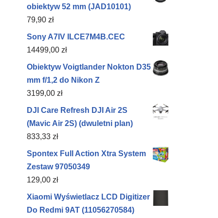
obiektyw 52 mm (JAD10101)
79,90
zł
Sony A7IV ILCE7M4B.CEC
14499,00
zł
Obiektyw Voigtlander Nokton D35
mm f/1,2 do Nikon Z
3199,00
zł
DJI Care Refresh DJI Air 2S
(Mavic Air 2S) (dwuletni plan)
833,33
zł
Spontex Full Action Xtra System
Zestaw 97050349
129,00
zł
Xiaomi Wyświetlacz LCD Digitizer
Do Redmi 9AT (11056270584)