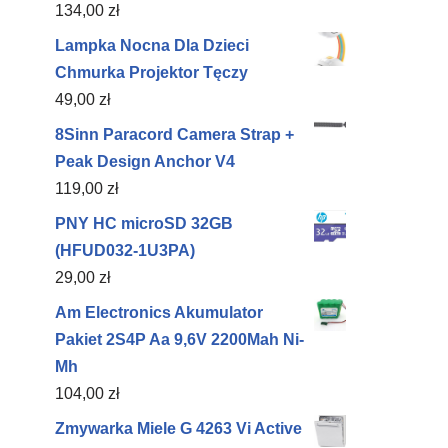
134,00
zł
Lampka Nocna Dla Dzieci
Chmurka Projektor Tęczy
49,00
zł
8Sinn Paracord Camera Strap +
Peak Design Anchor V4
119,00
zł
PNY HC microSD 32GB
(HFUD032-1U3PA)
29,00
zł
Am Electronics Akumulator
Pakiet 2S4P Aa 9,6V 2200Mah Ni-
Mh
104,00
zł
Zmywarka Miele G 4263 Vi Active