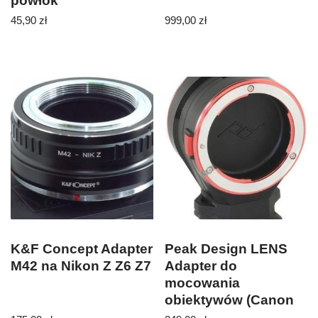
powłok
45,90
zł
999,00
zł
K&F Concept Adapter
Peak Design LENS
M42 na Nikon Z Z6 Z7
Adapter do
mocowania
obiektywów (Canon
EF)