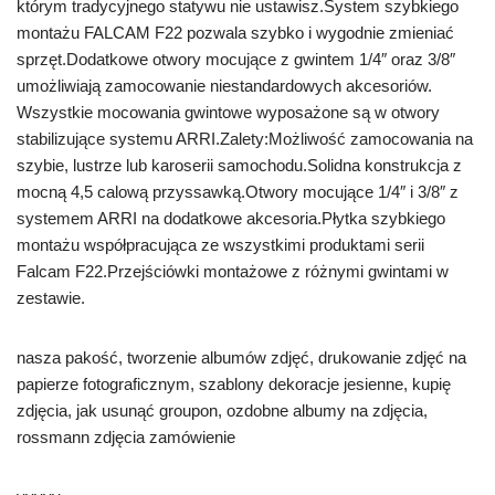
którym tradycyjnego statywu nie ustawisz.System szybkiego
montażu FALCAM F22 pozwala szybko i wygodnie zmieniać
sprzęt.Dodatkowe otwory mocujące z gwintem 1/4″ oraz 3/8″
umożliwiają zamocowanie niestandardowych akcesoriów.
Wszystkie mocowania gwintowe wyposażone są w otwory
stabilizujące systemu ARRI.Zalety:Możliwość zamocowania na
szybie, lustrze lub karoserii samochodu.Solidna konstrukcja z
mocną 4,5 calową przyssawką.Otwory mocujące 1/4″ i 3/8″ z
systemem ARRI na dodatkowe akcesoria.Płytka szybkiego
montażu współpracująca ze wszystkimi produktami serii
Falcam F22.Przejściówki montażowe z różnymi gwintami w
zestawie.
nasza pakość, tworzenie albumów zdjęć, drukowanie zdjęć na
papierze fotograficznym, szablony dekoracje jesienne, kupię
zdjęcia, jak usunąć groupon, ozdobne albumy na zdjęcia,
rossmann zdjęcia zamówienie