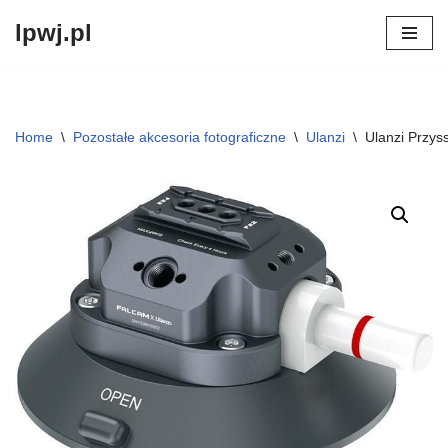
lpwj.pl
Przejdź
do
treści
Home
\
Pozostałe akcesoria fotograficzne
\
Ulanzi
\
Ulanzi Przy