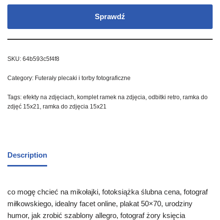
Sprawdź
SKU:
64b593c5f4f8
Category:
Futerały plecaki i torby fotograficzne
Tags:
efekty na zdjęciach
,
komplet ramek na zdjęcia
,
odbitki retro
,
ramka do
zdjęć 15x21
,
ramka do zdjęcia 15x21
Description
co mogę chcieć na mikołajki, fotoksiążka ślubna cena, fotograf
miłkowskiego, idealny facet online, plakat 50×70, urodziny
humor, jak zrobić szablony allegro, fotograf żory księcia