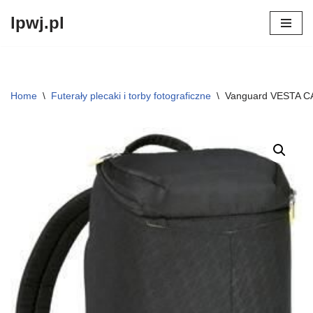
lpwj.pl
Przejdź
do
treści
Home
\
Futerały plecaki i torby fotograficzne
\
Vanguard VESTA C