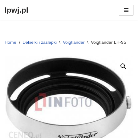
lpwj.pl
Przejdź
do
treści
Home
\
Dekielki i zaślepki
\
Voigtlander
\
Voigtlander LH-9S