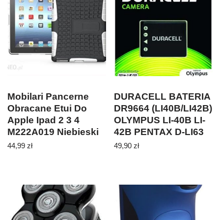
Mobilari Pancerne
DURACELL BATERIA
Obracane Etui Do
DR9664 (LI40B/LI42B)
Apple Ipad 2 3 4
OLYMPUS LI-40B LI-
M222A019 Niebieski
42B PENTAX D-LI63
D-LI108 KODAK
44,99
zł
49,90
zł
KLIC-7006 NIKON EN-
EL10 FUJI NP-45
CASIO NP-80 NP-82