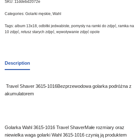
SKU:
11ddebd2072e
Categories:
Golarki męskie
,
Wahl
Tags:
album 13x18
,
odbitki jedwabiste
,
pomysły na ramki do zdjęć
,
ramka na
10 zdjęć
,
retusz starych zdjęć
,
wywoływanie zdjęć opole
Description
Travel Shaver 3615-1016Bezprzewodowa golarka podróżna z
akumulatorem
Golarka Wahl 3615-1016 Travel ShaverMałe rozmiary oraz
niewielka waga golarki Wahl 3615-1016 czynią ją produktem