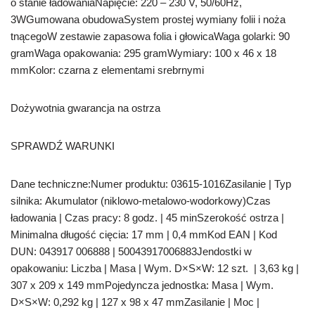
o stanie ładowaniaNapięcie: 220 – 230 V, 50/60Hz,
3WGumowana obudowaSystem prostej wymiany folii i noża
tnącegoW zestawie zapasowa folia i głowicaWaga golarki: 90
gramWaga opakowania: 295 gramWymiary: 100 x 46 x 18
mmKolor: czarna z elementami srebrnymi
Dożywotnia gwarancja na ostrza
SPRAWDŹ WARUNKI
Dane techniczne:Numer produktu: 03615-1016Zasilanie | Typ
silnika: Akumulator (niklowo-metalowo-wodorkowy)Czas
ładowania | Czas pracy: 8 godz. | 45 minSzerokość ostrza |
Minimalna długość cięcia: 17 mm | 0,4 mmKod EAN | Kod
DUN: 043917 006888 | 50043917006883Jendostki w
opakowaniu: Liczba | Masa | Wym. D×S×W: 12 szt. | 3,63 kg |
307 x 209 x 149 mmPojedyncza jednostka: Masa | Wym.
D×S×W: 0,292 kg | 127 x 98 x 47 mmZasilanie | Moc |