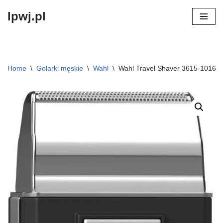
lpwj.pl
Przejdź
do
treści
Home
\
Golarki męskie
\
Wahl
\
Wahl Travel Shaver 3615-1016