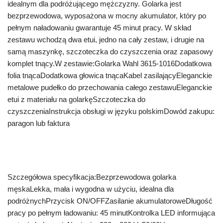
idealnym dla podróżującego mężczyzny. Golarka jest
bezprzewodowa, wyposażona w mocny akumulator, który po
pełnym naładowaniu gwarantuje 45 minut pracy. W skład
zestawu wchodzą dwa etui, jedno na cały zestaw, i drugie na
samą maszynkę, szczoteczka do czyszczenia oraz zapasowy
komplet tnący.W zestawie:Golarka Wahl 3615-1016Dodatkowa
folia tnącaDodatkowa głowica tnącaKabel zasilającyEleganckie
metalowe pudełko do przechowania całego zestawuEleganckie
etui z materiału na golarkęSzczoteczka do
czyszczeniaInstrukcja obsługi w języku polskimDowód zakupu:
paragon lub faktura
Szczegółowa specyfikacja:Bezprzewodowa golarka
męskaLekka, mała i wygodna w użyciu, idealna dla
podróżnychPrzycisk ON/OFFZasilanie akumulatoroweDługość
pracy po pełnym ładowaniu: 45 minutKontrolka LED informująca