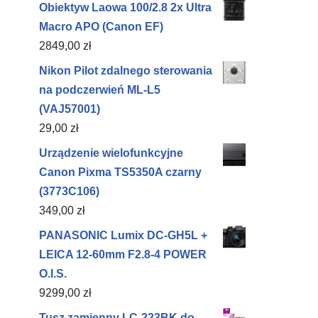
Obiektyw Laowa 100/2.8 2x Ultra
Macro APO (Canon EF)
2849,00
zł
Nikon Pilot zdalnego sterowania
na podczerwień ML-L5
(VAJ57001)
29,00
zł
Urządzenie wielofunkcyjne
Canon Pixma TS5350A czarny
(3773C106)
349,00
zł
PANASONIC Lumix DC-GH5L +
LEICA 12-60mm F2.8-4 POWER
O.I.S.
9299,00
zł
Tusz zamienny LC-223BK do