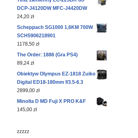
DCP-J4120DW MFC-J4420DW
24,20
zł
Scheppach SG1000 1,6KM 700W
SCH5906218901
1178,50
zł
The Order: 1886 (Gra PS4)
89,24
zł
Obiektyw Olympus EZ-1818 Zuiko
Digital ED18-180mm f/3.5-6.3
2899,00
zł
Minolta D MD Fuji X PRO K&F
145,00
zł
zzzzz