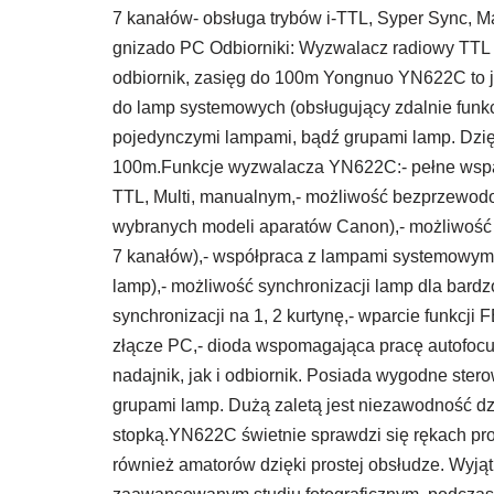
7 kanałów- obsługa trybów i-TTL, Syper Sync, M
gnizado PC Odbiorniki: Wyzwalacz radiowy TTL 
odbiornik, zasięg do 100m Yongnuo YN622C to 
do lamp systemowych (obsługujący zdalnie funkc
pojedynczymi lampami, bądź grupami lamp. Dzię
100m.Funkcje wyzwalacza YN622C:- pełne wsparc
TTL, Multi, manualnym,- możliwość bezprzewod
wybranych modeli aparatów Canon),- możliwość z
7 kanałów),- współpraca z lampami systemowymi
lamp),- możliwość synchronizacji lamp dla bardz
synchronizacji na 1, 2 kurtynę,- wparcie funkcj
złącze PC,- dioda wspomagająca pracę autofo
nadajnik, jak i odbiornik. Posiada wygodne stero
grupami lamp. Dużą zaletą jest niezawodność d
stopką.YN622C świetnie sprawdzi się rękach prof
również amatorów dzięki prostej obsłudze. Wyj