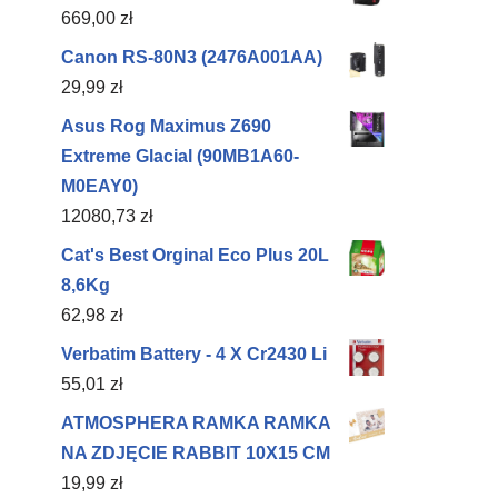
669,00
zł
Canon RS-80N3 (2476A001AA)
29,99
zł
Asus Rog Maximus Z690
Extreme Glacial (90MB1A60-
M0EAY0)
12080,73
zł
Cat's Best Orginal Eco Plus 20L
8,6Kg
62,98
zł
Verbatim Battery - 4 X Cr2430 Li
55,01
zł
ATMOSPHERA RAMKA RAMKA
NA ZDJĘCIE RABBIT 10X15 CM
19,99
zł