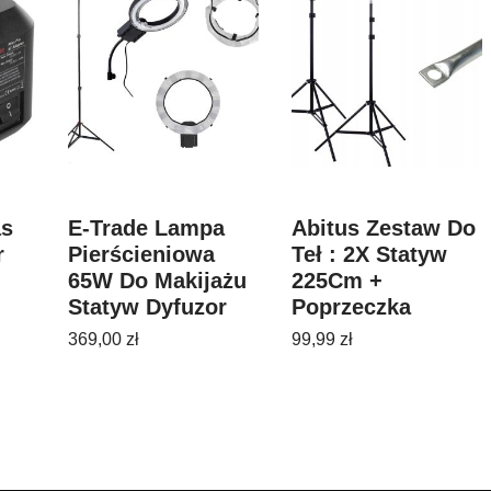
as
E-Trade Lampa
Abitus Zestaw Do
r
Pierścieniowa
Teł : 2X Statyw
65W Do Makijażu
225Cm +
Statyw Dyfuzor
Poprzeczka
170Cm
369,00
zł
99,99
zł