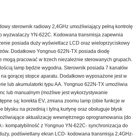
wy sterownik radiowy 2,4GHz umożliwiający pełną kontrolę
o wyzwalaczy YN-622C. Kodowana transmisja zapewnia
zenie posiada duży wyświetlacz LCD oraz wieloprzyciskowy
etrów. Dodatkowo Yongnuo 622N-TX posiada diodę
 mogą pracować w trzech niezależnie sterowanych grupach.
ilością lamp będzie wygodna. Sterownik posiada 7 kanałów
o na gorącej stopce aparatu. Dodatkowo wyposażone jest w
erie lub akumulatorki typu AA. Yongnuo 622N-TX umożliwia
Sync lub manualnym (możliwe jest wykorzystywanie
tępne są: korekta EV, zmiana zoomu lamp (obie funkcje w
 błysku na przednią i tylną kurtynę oraz obsługuje błysk
ożliwiające aktualizację wewnętrznego oprogramowania (do
:- kompatybilność z Yongnuo YN-622C- synchronizacja do
C- duży, podświetlany ekran LCD- kodowana transmisja 2,4GHz-