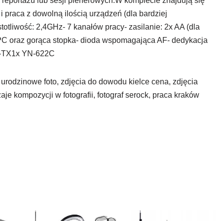
reportażu lub sesji plenerowych.W komplecie znajdują się
i praca z dowolną ilością urządzeń (dla bardziej
tliwość: 2,4GHz- 7 kanałów pracy- zasilanie: 2x AA (dla
PC oraz gorąca stopka- dioda wspomagająca AF- dedykacja
C-TX1x YN-622C
 urodzinowe foto, zdjęcia do dowodu kielce cena, zdjęcia
aje kompozycji w fotografii, fotograf serock, praca kraków