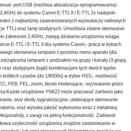
anual- port USB (możliwa aktualizacja oprogramowania)-
2,4GHz do systemu Canon E-TTL II / E-TTL 2x nadajnik-
jeden z najbardziej zaawansowanych wyzwalaczy radiowych
je TTL) oraz lamp studyjnych. Umożliwia zdalne sterowanie
ki zakresowi 2,4GHz, zasięg działania urządzenia osiąga
ie E-TTL / E-TTL II dla systemu Canon,- praca w trybach
owego sterowania lampami z poziomu menu aparatu (dla
arządzania lampami z podziałem na grupy i kanały (3 grupy,
 oraz studyjnymi (bądź kombinacjami tych dwóch typów
o krótkich czasów (do 1/8000s) w trybie HSS,- możliwość
i FEC, FEB, FEL, zoom, błyski modelujące,- wyzwalanie przez
cusa.Każde urządzenie YN622 może pracować zarówno jako
wanie, oraz diody sygnalizacyjne, ułatwiające sterowanie
ziałania, oraz wysoka jakość wykonania wraz z metalową
esjonalisty, z uwagi na pełną funkcjonalność. Zadowoli
ątkowa użyteczność urządzenia znajdzie zastosowanie w