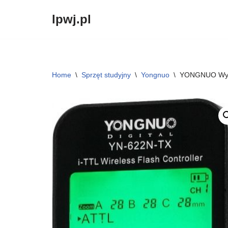
lpwj.pl
Przejdź
do
treści
Home
\
Sprzęt studyjny
\
Yongnuo
\
YONGNUO Wyzw