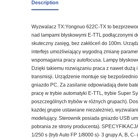
Description
Wyzwalacz TX:Yongnuo 622C-TX to bezprzewodo
nad lampami błyskowymi E-TTL podłączonymi d
skuteczny zasięg, bez zakłóceń do 100m. Urząd
interfejs umożliwiający wygodną zmianę param
wspomagania pracy autofocusa. Lampy błyskowe
Dzięki takiemu rozwiązaniu praca z nawet dużą 
transmisji. Urządzenie montuje się bezpośredni
gniazdo PC. Za zasilanie odpowiadają dwie bat
pracę w trybie automatyki E-TTL, trybie Super 
poszczególnych trybów w różnych grupach). Dos
każdej grupie ustawiane niezależnie), wyzwalanie
modelujący. Sterownik posiada gniazdo USB um
pobrania ze strony producenta). SPECYFIKACJA
1/250 s (tryb Auto FP 1/8000 s)- 3 grupy A, B, 